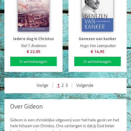
Iedere dag in Christus
Genezen van kanker
Neil T. Anderson
Hugo Van Leemputten
€ 22,95
€ 14,95
|
|
1
Vorige
2
3
Volgende
Over Gideon
Gideon is een christelijke uitgeverij voor het hele gezin en het
hele lichaam van Christus. Ons verlangen is dat jij God beter