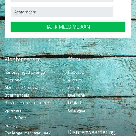
Klantenservice
Menu
Aanbiddingschallenge
Podcasts
Over ons
Auteurs
Algemene Voorwaarden
Actueel
Boekhandels
Over ons
Bestellen en retourneren
Contact
Sprekers
Catalogus
Lees & Deel
Privacy
Klantenwaardering
Challenge: Marriageweek