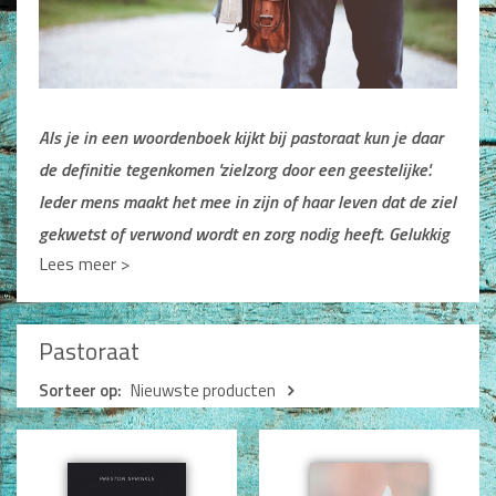
Man / Vrouw
Man
Vrouw
Alle producten
Als je in een woordenboek kijkt bij pastoraat kun je daar
Seksualiteit
de definitie tegenkomen 'zielzorg door een geestelijke'.
Jongerenboeken
Ieder
mens maakt het mee in zijn of haar leven dat de ziel
gekwetst of verwond wordt en zorg nodig heeft. Gelukkig
Kinderboeken
Lees meer >
slagen
we er meestal in de problemen zelf of in relatie
Kinderbijbels
met onze dierbaren te verwerken. Het kan echter nodig
Voorlezen
Zelf lezen
zijn meer
professionele zielzorg te ontvangen. Fijn als er
Pastoraat
Doeboeken
geestelijke mensen om je heen zijn die die zorg kunnen
Alle producten
Sorteer op:
Nieuwste producten
bieden. Ook fijn
dat er boeken zijn waarin die zorg
geboden wordt en die in het zorgtraject geraadpleegd
Cadeauboeken
kunnen worden.
Gideonietjes