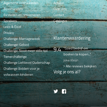
Algemene Voorwaarden
Actueel
Boekhandels
Over ons
Bestellen en retourneren
Contact
Sprekers
Catalogus
Lees & Deel
Privacy
Klantenwaardering
Challenge: Marriageweek
Challenge: Gebed
9.4
"Goed bedrijf om
Challenge: Nooit meer stille tijd
boeken te kopen..."
Tienerchallenge
joke Kleijn
Challenge Liefdevol Ouderschap
Alle reviews bekijken
Challenge Bidden voor je
Volg je ons al?
volwassen kinderen