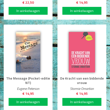
€ 22,50
€ 14,95
The Message (Pocket-editie
De Kracht van een biddende
NT)
vrouw
Eugene Peterson
Stormie Omartian
€ 14,95
€ 14,95