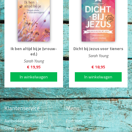
Ik ben altijd bij je (vrouw-
Dicht bij Jezus voor tieners
ed.)
Sarah Young
Sarah Young
€ 19,95
€ 18,95
Klantenservice
Menu
Aanbiddingschallenge
Podcasts
Over ons
Auteurs