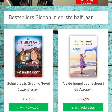
Man / Vrouw
Man
Vrouw
Bestsellers Gideon in eerste half jaar
Alle producten
Seksualiteit
Jongerenboeken
Kinderboeken
Kinderbijbels
Voorlezen
Zelf lezen
Doeboeken
Schuilplaats Graphic Novel
Als de hemel openscheurt
Alle producten
Corrie ten Boom
Gerdine Blom
Cadeauboeken
€ 29,95
€ 24,95
Gideonietjes