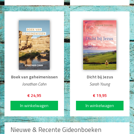
Dagboeken
Gebed
Bijbel en Wetenschap
Alphacursus
Vervolgde kerk
Evangelisatie en Zending
Boek van geheimenissen
Dicht bij Jezus
Kerk en Israël
Jonathan Cahn
Sarah Young
€ 24,95
€ 19,95
Gemeenteleven en Leiderschap
Pastoraat
Romans en Verhalen
Nieuwe & Recente Gideonboeken
Fictie