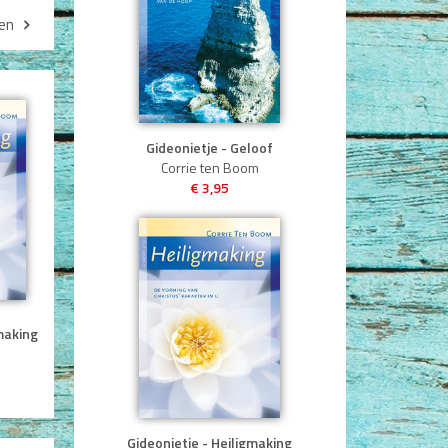
,
en
Gideonietje - Geloof
Corrie ten Boom
€ 3,95
making
Gideonietje - Heiligmaking