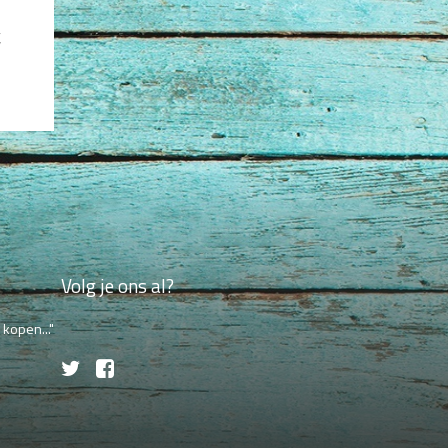
,
Volg je ons al?
kopen..."