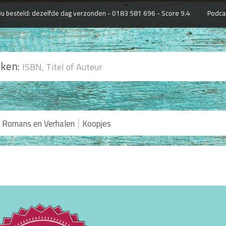
u besteld: dezelfde dag verzonden -
0183 581 696 - Score 9.4
Podca
ken:
|
Romans en Verhalen
Koopjes