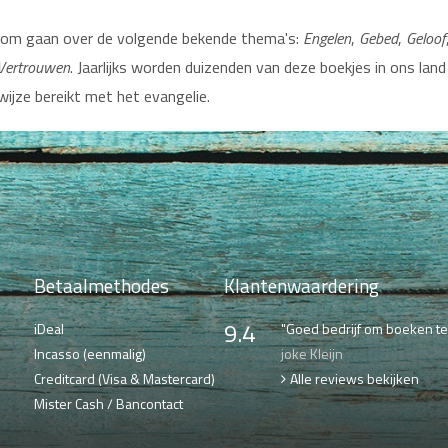
Boom gaan over de volgende bekende thema's:
Engelen
,
Gebed
,
Geloof
Vertrouwen
. Jaarlijks worden duizenden van deze boekjes in ons land
jze bereikt met het evangelie.
Betaalmethodes
Klantenwaardering
9.4
iDeal
"Goed bedrijf om boeken te 
Incasso (eenmalig)
joke Kleijn
Creditcard (Visa & Mastercard)
Alle reviews bekijken
Mister Cash / Bancontact