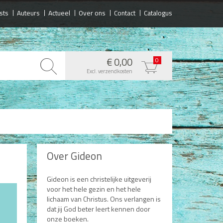
sts
Auteurs
Actueel
Over ons
Contact
Catalogus
€ 0,00
0
Excl. verzendkosten
Over Gideon
Gideon is een christelijke uitgeverij
voor het hele gezin en het hele
lichaam van Christus. Ons verlangen is
dat jij God beter leert kennen door
onze boeken.