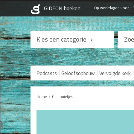
Op werkdagen voor 13
Kies een categorie
Zoe
Podcasts
Geloofsopbouw
|
|
|
Podcasts
Geloofsopbouw
Vervolgde kerk
Praktisch Christen zijn
Levensverhalen
Home
Gideonietjes
Huwelijk en Gezin
Man / Vrouw
Seksualiteit