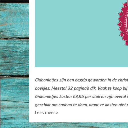
Jongerenboeken
Kinderboeken
Cadeauboeken
Gideonietjes
Dagboeken
Gebed
Gideonietjes zijn een begrip geworden in de chri
Bijbel en Wetenschap
boekjes. Meestal 32 pagina's dik. Vaak te koop bi
Alphacursus
Gideonietjes kosten €3,95 per stuk en zijn overal 
geschikt om cadeau te doen, want ze kosten niet 
Vervolgde kerk
Lees meer >
We hebben 8 Gideonietjes die bemoedigende boo
Evangelisatie en Zending