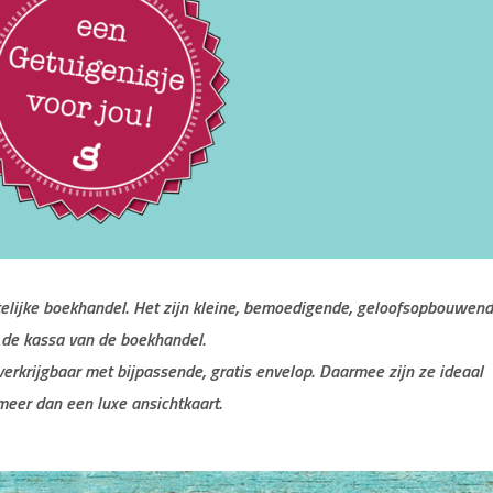
stelijke boekhandel. Het zijn kleine, bemoedigende, geloofsopbouwen
j de kassa van de boekhandel.
verkrijgbaar met bijpassende, gratis envelop. Daarmee zijn ze ideaal
meer dan een luxe ansichtkaart.
dschappen meegeven van Corrie ten Boom.