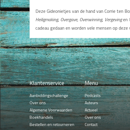
Deze Gideonietjes van de hand van Corrie ten 
Heiligmaking
,
Overgave
,
Overwinning
,
Vergeving
en
cadeau gedaan en worden vele mensen op deze wi
Klantenservice
Menu
Aanbiddingschallenge
Podcasts
Over ons
Auteurs
Algemene Voorwaarden
Actueel
Boekhandels
Over ons
Bestellen en retourneren
Contact