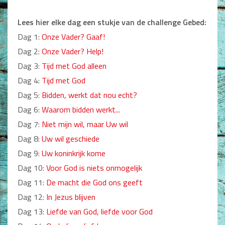
Dagboeken
Lees hier elke dag een stukje van de challenge Gebed:
Gebed
Dag 1:
Onze Vader? Gaaf!
Dag 2:
Onze Vader? Help!
Bijbel en Wetenschap
Dag 3:
Tijd met God alleen
Alphacursus
Dag 4:
Tijd met God
Dag 5:
Bidden, werkt dat nou echt?
Vervolgde kerk
Dag 6:
Waarom bidden werkt...
Evangelisatie en Zending
Dag 7:
Niet mijn wil, maar Uw wil
Dag 8:
Uw wil geschiede
Kerk en Israël
Dag 9:
Uw koninkrijk kome
Gemeenteleven en Leiderschap
Dag 10:
Voor God is niets onmogelijk
Dag 11:
De macht die God ons geeft
Pastoraat
Dag 12:
In Jezus blijven
Romans en Verhalen
Dag 13:
Liefde van God, liefde voor God
Fictie