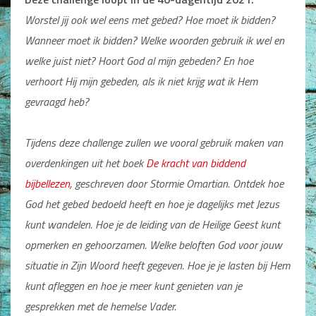
Man / Vrouw
Worstel jij ook wel eens met gebed? Hoe moet ik bidden?
Man
Wanneer moet ik bidden? Welke woorden gebruik ik wel en
Vrouw
Alle producten
welke juist niet? Hoort God al mijn gebeden? En hoe
verhoort Hij mijn gebeden, als ik niet krijg wat ik Hem
Seksualiteit
gevraagd heb?
Jongerenboeken
Tijdens deze challenge zullen we vooral gebruik maken van
Kinderboeken
overdenkingen uit het boek
De kracht van biddend
Kinderbijbels
bijbellezen
, geschreven door Stormie Omartian. Ontdek hoe
Voorlezen
God het gebed bedoeld heeft en hoe je dagelijks met Jezus
Zelf lezen
Doeboeken
kunt wandelen. Hoe je de leiding van de Heilige Geest kunt
Alle producten
opmerken en gehoorzamen. Welke beloften God voor jouw
situatie in Zijn Woord heeft gegeven. Hoe je je lasten bij Hem
Cadeauboeken
kunt afleggen en hoe je meer kunt genieten van je
Gideonietjes
gesprekken met de hemelse Vader.