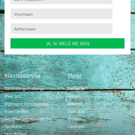
Klantenservice
Menu
Aanbiddingschallenge
Podcasts
Over ons
Auteurs
Algemene Voorwaarden
Actueel
Boekhandels
Over ons
Bestellen en retourneren
Contact
Sprekers
Catalogus
Lees & Deel