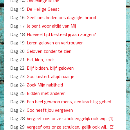
Dag 14:
Onderlinge liefde
Non-Fictie
Dag 15
: De Heilige Geest
Alle producten
Dag 16:
Geef ons heden ons dagelijks brood
Films en Luisterboeken
Dag 17:
Je bent voor altijd van Mij
Dag 18:
Hoeveel tijd besteed jij aan zorgen?
Koopjes
Dag 19:
Leren geloven en vertrouwen
De Barbaar-boeken
Dag 20:
Geloven zonder te zien
Dag 21:
Bid, klop, zoek
Bestellen en retourneren
Dag 22:
Blijf bidden, blijf geloven
Sprekers
Dag 23:
God luistert altijd naar je
Dag 24:
Zoek Mijn nabijheid
Challenge Liefdevol Ouderschap
Dag 25
: Bidden met anderen
Bijbelstudie
Dag 26:
Een heel gewoon mens, een krachtig gebed
Dag 27:
God heeft jou vergeven
Dag 28:
Vergeef ons onze schulden,gelijk ook wij... (1)
Dag 29:
Vergeef ons onze schulden, gelijk ook wij... (2)