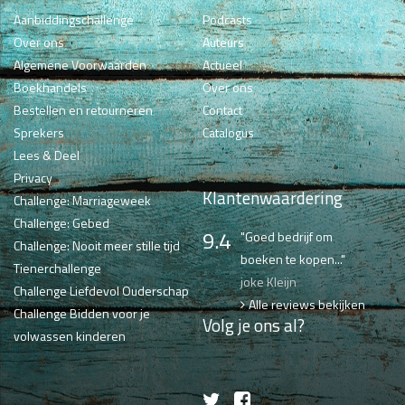
Aanbiddingschallenge
Podcasts
Over ons
Auteurs
Algemene Voorwaarden
Actueel
Boekhandels
Over ons
Bestellen en retourneren
Contact
Sprekers
Catalogus
Lees & Deel
Privacy
Klantenwaardering
Challenge: Marriageweek
Challenge: Gebed
9.4
"Goed bedrijf om
Challenge: Nooit meer stille tijd
boeken te kopen..."
Tienerchallenge
joke Kleijn
Challenge Liefdevol Ouderschap
Alle reviews bekijken
Challenge Bidden voor je
Volg je ons al?
volwassen kinderen