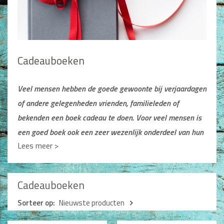
Man / Vrouw
Man
Vrouw
Alle producten
Cadeauboeken
Seksualiteit
Jongerenboeken
Veel mensen hebben de goede gewoonte bij verjaardagen
of andere gelegenheden vrienden, familieleden of
Kinderboeken
bekenden
een boek cadeau te doen. Voor veel mensen is
Kinderbijbels
een goed boek ook een zeer wezenlijk onderdeel van hun
Voorlezen
Lees meer >
dagelijkse
omgang met God. Kortom, een boek is dan een
Zelf lezen
Doeboeken
heel kostbaar geschenk!
Alle producten
Je kunt natuurlijk ieder boek cadeau doen, maar er zijn
Cadeauboeken
boeken die wel bijzonder uitnodigen om ze als geschenk
Cadeauboeken
Sorteer op:
Nieuwste producten
cadeau te doen. Om eerst een paar boeken te noemen
Gideonietjes
die op deze website onder andere categorieën zijn