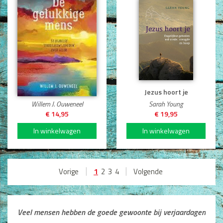
De Gelukkige mens
Jezus hoort je
Willem J. Ouweneel
Sarah Young
€ 14,95
€ 19,95
|
|
1
Vorige
2
3
4
Volgende
Veel mensen hebben de goede gewoonte bij verjaardagen