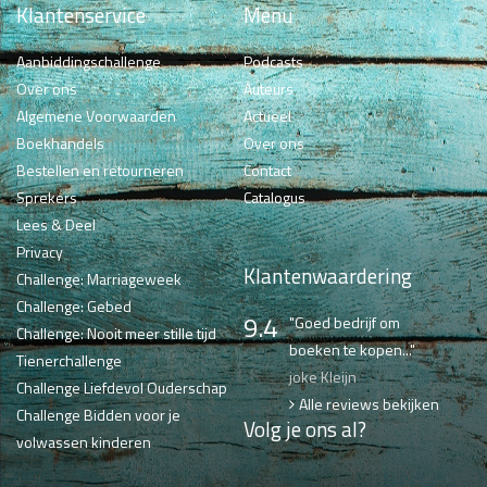
Klantenservice
Menu
Aanbiddingschallenge
Podcasts
Over ons
Auteurs
Algemene Voorwaarden
Actueel
Boekhandels
Over ons
Bestellen en retourneren
Contact
Sprekers
Catalogus
Lees & Deel
Privacy
Klantenwaardering
Challenge: Marriageweek
Challenge: Gebed
9.4
"Goed bedrijf om
Challenge: Nooit meer stille tijd
boeken te kopen..."
Tienerchallenge
joke Kleijn
Challenge Liefdevol Ouderschap
Alle reviews bekijken
Challenge Bidden voor je
Volg je ons al?
volwassen kinderen