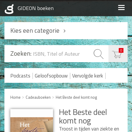
Togg
navig
Kies een categorie
Podcasts
0
Zoeken:
Geloofsopbouw
Praktisch Christen zijn
|
|
|
Podcasts
Geloofsopbouw
Vervolgde kerk
|
Romans en Verhalen
Koopjes
Levensverhalen
Huwelijk en Gezin
Home
Cadeauboeken
Het Beste deel komt nog
Huwelijk
Het Beste deel
Opvoeding
komt nog
Alle producten
Troost in tijden van ziekte en