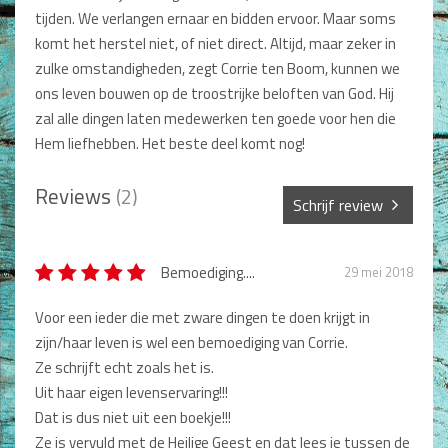
tijden. We verlangen ernaar en bidden ervoor. Maar soms
Dagboeken
komt het herstel niet, of niet direct. Altijd, maar zeker in
Gebed
zulke omstandigheden, zegt Corrie ten Boom, kunnen we
ons leven bouwen op de troostrijke beloften van God. Hij
Bijbel en Wetenschap
zal alle dingen laten medewerken ten goede voor hen die
Hem liefhebben. Het beste deel komt nog!
Alphacursus
Reviews
(2)
Vervolgde kerk
Schrijf review
Evangelisatie en Zending
Sterren *
Bemoediging....
29 mei 2018
Kerk en Israël
Voor een ieder die met zware dingen te doen krijgt in
Gemeenteleven en Leiderschap
Naam *
zijn/haar leven is wel een bemoediging van Corrie.
Pastoraat
Ze schrijft echt zoals het is.
Uit haar eigen levenservaring!!!
Romans en Verhalen
Dat is dus niet uit een boekje!!!
Titel review*
Ze is vervuld met de Heilige Geest en dat lees je tussen de
Fictie