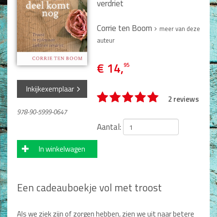
Man / Vrouw
verdriet
Man
Corrie ten Boom
Vrouw
meer van deze
Alle producten
auteur
Seksualiteit
€ 14,
95
Jongerenboeken
Inkijkexemplaar
2 reviews
Kinderboeken
978-90-5999-0647
Kinderbijbels
Aantal:
Voorlezen
Zelf lezen
In winkelwagen
Doeboeken
Alle producten
Een cadeauboekje vol met troost
Cadeauboeken
Gideonietjes
Als we ziek zijn of zorgen hebben, zien we uit naar betere