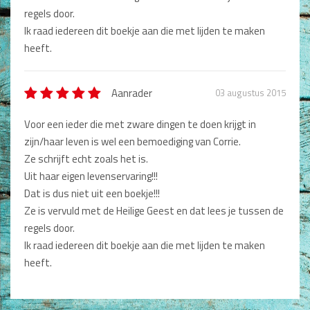
Non-Fictie
regels door.
Alle producten
Ik raad iedereen dit boekje aan die met lijden te maken
Beschrijving *
heeft.
Films en Luisterboeken
Koopjes
Aanrader
03 augustus 2015
De Barbaar-boeken
Voor een ieder die met zware dingen te doen krijgt in
zijn/haar leven is wel een bemoediging van Corrie.
Type nog 50 woorden.
Bestellen en retourneren
Ze schrijft echt zoals het is.
Plaatsen
Uit haar eigen levenservaring!!!
Sprekers
Dat is dus niet uit een boekje!!!
Challenge Liefdevol Ouderschap
Ze is vervuld met de Heilige Geest en dat lees je tussen de
regels door.
Bijbelstudie
Ik raad iedereen dit boekje aan die met lijden te maken
heeft.