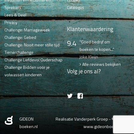
Sprekers
Catalogus
Lees & Deel
Privacy
Klantenwaardering
Challenge: Marriageweek
Challenge: Gebed
9.4
"Goed bedrijf om
Challenge: Nooit meer stille tijd
boeken te kopen..."
Tienerchallenge
joke Kleijn
Challenge Liefdevol Ouderschap
Alle reviews bekijken
Challenge Bidden voor je
Volg je ons al?
volwassen kinderen
GIDEON
Realisatie Vanderperk Groep
- © 2026
boeken.nl
www.gideonboeken.nl