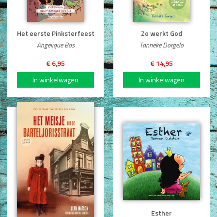
Dagboeken
Gebed
Het eerste Pinksterfeest
Zo werkt God
Angelique Bos
Tanneke Dorgelo
Bijbel en Wetenschap
€ 6,95
€ 14,95
Alphacursus
Vervolgde kerk
Evangelisatie en Zending
Kerk en Israël
Gemeenteleven en Leiderschap
Pastoraat
Romans en Verhalen
Het meisje uit de
Esther
Fictie