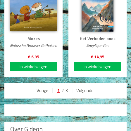
Mozes
Het Verboden boek
Natascha Brouwer-Rothuizen
Angelique Bos
€ 6,95
€ 14,95
|
|
1
Vorige
2
3
Volgende
Over Gideon