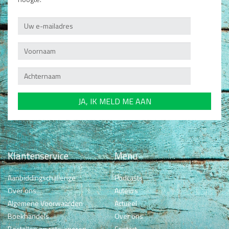
Klantenservice
Menu
Aanbiddingschallenge
Podcasts
Over ons
Auteurs
Algemene Voorwaarden
Actueel
Boekhandels
Over ons
Bestellen en retourneren
Contact