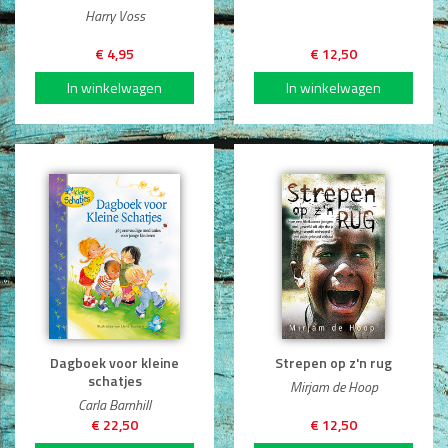
Harry Voss
Non-Fictie
Alle producten
€ 4,95
€ 12,50
Films en Luisterboeken
Koopjes
De Barbaar-boeken
Bestellen en retourneren
Sprekers
Challenge Liefdevol Ouderschap
Bijbelstudie
Dagboek voor kleine
Strepen op z'n rug
schatjes
Mirjam de Hoop
Carla Barnhill
€ 22,50
€ 12,50