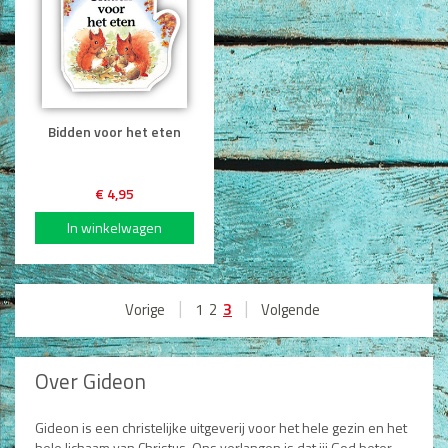
Bidden voor het eten
€ 4,95
|
|
3
Vorige
1
2
Volgende
Over Gideon
Gideon is een christelijke uitgeverij voor het hele gezin en het
hele lichaam van Christus. Ons verlangen is dat jij God beter