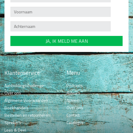
Klantenservice
Menu
Aanbiddingschallenge
Podcasts
Over ons
Auteurs
Algemene Voorwaarden
Actueel
Boekhandels
Over ons
Bestellen en retourneren
Contact
Sprekers
Catalogus
Lees & Deel