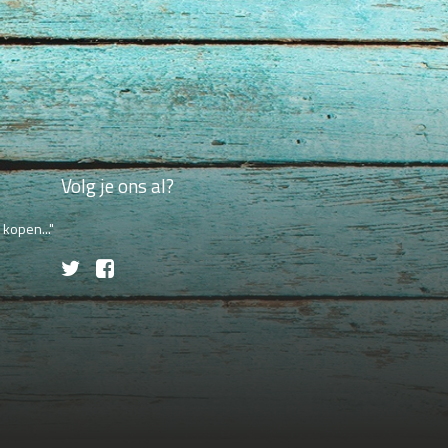
Volg je ons al?
kopen..."