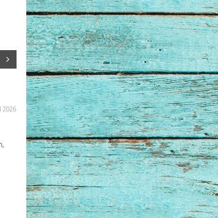
l 2026
n,