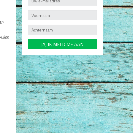
en
vullen