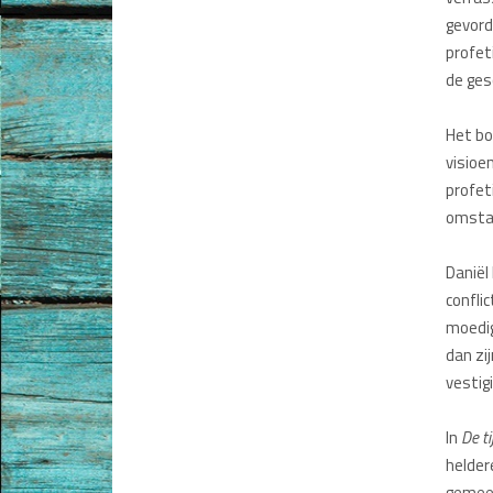
Kerk en Israël
gevord
profet
Gemeenteleven en Leiderschap
de ges
Pastoraat
Het bo
Romans en Verhalen
visioe
profet
Films en Luisterboeken
omstan
Koopjes
Daniël 
confli
De Barbaar-boeken
moedig
Bestellen en retourneren
dan zi
vestig
Sprekers
In
De ti
Challenge Liefdevol Ouderschap
helder
Bijbelstudie
gemeen