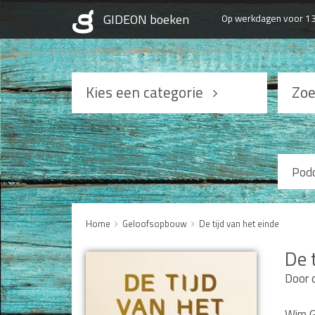
Op werkdagen voor 13
Kies een categorie
Zoe
Podcasts
Geloofsopbouw
Pod
Praktisch Christen zijn
Levensverhalen
Home
Geloofsopbouw
De tijd van het einde
Huwelijk en Gezin
De 
Door 
Man / Vrouw
Seksualiteit
Wim G