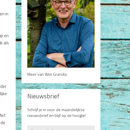
en in
ap en
k als
e
Meer van Wim Grandia
,
rder
ijke
Nieuwsbrief
Schrijf je in voor de maandelijkse
Met
nieuwsbrief en blijf op de hoogte!
 de