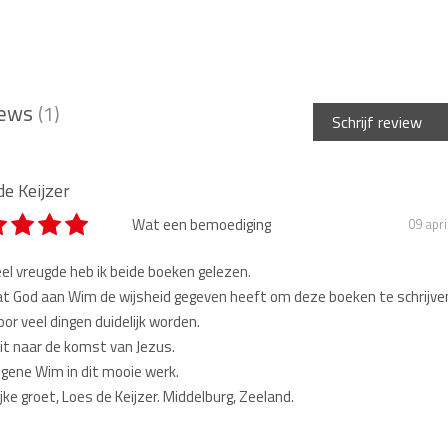
iews
(1)
Schrijf review
rren *
de Keijzer
Wat een bemoediging
09 apri
am *
el vreugde heb ik beide boeken gelezen.
 dat God aan Wim de wijsheid gegeven heeft om deze boeken te schrijve
or veel dingen duidelijk worden.
el review*
 uit naar de komst van Jezus.
gene Wim in dit mooie werk.
jke groet, Loes de Keijzer. Middelburg, Zeeland.
chrijving *