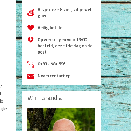
Als je deze G ziet, zit je wel
d
goed
Veilig betalen
Op werkdagen voor 13:00
besteld, dezelfde dag op de
post
h
0183 - 581 696
Neem contact op
n?
t
Wim Grandia
de
lijke