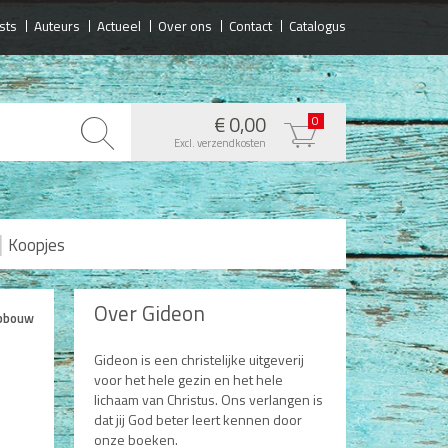
sts
Auteurs
Actueel
Over ons
Contact
Catalogus
€ 0,00
0
Excl. verzendkosten
|
Koopjes
Over Gideon
opbouw
Gideon is een christelijke uitgeverij
voor het hele gezin en het hele
lichaam van Christus. Ons verlangen is
dat jij God beter leert kennen door
onze boeken.