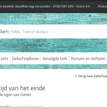
u besteld: dezelfde dag verzonden -
0183 581 696 - Score 9.4
Podca
ken:
|
|
|
casts
Geloofsopbouw
Vervolgde kerk
Romans en Verhalen
Terug naar Geloofs
tijd van het einde
de ogen van Daniel
randia