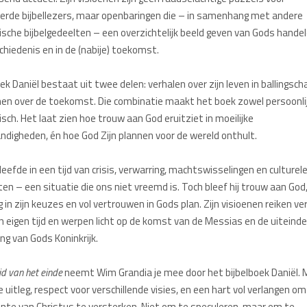
erde bijbellezers, maar openbaringen die – in samenhang met andere
ische bijbelgedeelten – een overzichtelijk beeld geven van Gods handel
chiedenis en in de (nabije) toekomst.
ek Daniël bestaat uit twee delen: verhalen over zijn leven in ballingsch
nen over de toekomst. Die combinatie maakt het boek zowel persoonlij
isch. Het laat zien hoe trouw aan God eruitziet in moeilijke
digheden, én hoe God Zijn plannen voor de wereld onthult.
leefde in een tijd van crisis, verwarring, machtswisselingen en culturel
cten – een situatie die ons niet vreemd is. Toch bleef hij trouw aan God
 in zijn keuzes en vol vertrouwen in Gods plan. Zijn visioenen reiken ve
jn eigen tijd en werpen licht op de komst van de Messias en de uiteindel
ing van Gods Koninkrijk.
jd van het einde
neemt Wim Grandia je mee door het bijbelboek Daniël. 
e uitleg, respect voor verschillende visies, en een hart vol verlangen om
te van Christus te versterken. Niet om te speculeren, maar om te