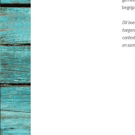
begrij
Dit boe
toegank
context
en sam