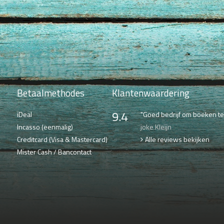
Betaalmethodes
Klantenwaardering
9.4
iDeal
"Goed bedrijf om boeken te 
Incasso (eenmalig)
joke Kleijn
Creditcard (Visa & Mastercard)
Alle reviews bekijken
Mister Cash / Bancontact