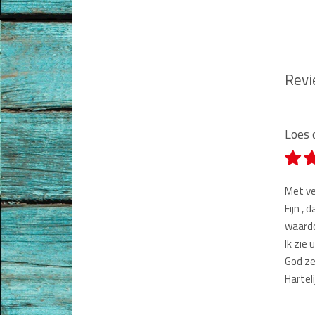
Rev
Ste
Loes 
Na
Met ve
Fijn ,
waardo
Tit
Ik zie
God ze
Harteli
Bes