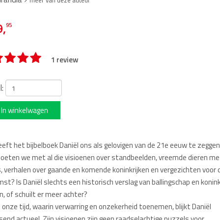
meer van deze auteur
9,
95
1 review
l:
In winkelwagen
eft het bijbelboek Daniël ons als gelovigen van de 21e eeuw te zegge
eten we met al die visioenen over standbeelden, vreemde dieren me
, verhalen over gaande en komende koninkrijken en vergezichten voor 
st? Is Daniël slechts een historisch verslag van ballingschap en konink
, of schuilt er meer achter?
in onze tijd, waarin verwarring en onzekerheid toenemen, blijkt Daniël
send actueel. Zijn visioenen zijn geen raadselachtige puzzels voor