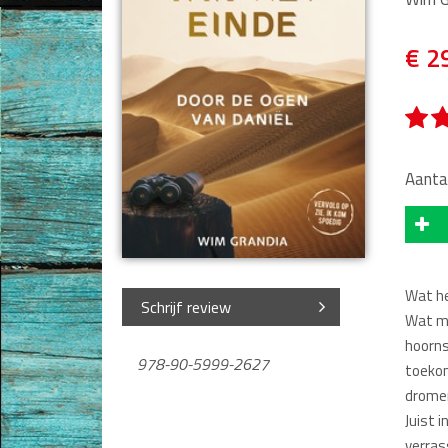
Jongerenboeken
€ 2
Kinderboeken
Cadeauboeken
Gideonietjes
Aanta
Dagboeken
Gebed
Bijbel en Wetenschap
Wat he
Schrijf review
Wat mo
Alphacursus
hoorns
978-90-5999-2627
toekom
Vervolgde kerk
dromen
Evangelisatie en Zending
Juist 
verras