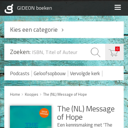
Togg
navig
Kies een categorie
Podcasts
0
Zoeken:
Geloofsopbouw
Praktisch Christen zijn
|
|
|
Podcasts
Geloofsopbouw
Vervolgde kerk
|
Romans en Verhalen
Koopjes
Levensverhalen
Huwelijk en Gezin
Home
Koopjes
The (NL) Message of Hope
Huwelijk
The (NL) Message
Opvoeding
of Hope
Alle producten
Een kennismaking met 'The