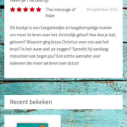
The message of
20 september 2016
hope
Naam *
Dit boekje is een toegankelijke en laagdrempelige manier
om meer te leren over het christelijk geloof. Hoe doe je dat,
Titel review*
geloven? Waarom ging Jezus Christus voor ons aan het
kruis? Is het waar wat ze zeggen? Spreekt hij vandaag
misschien ook tegen jou? Een echte aanrader voor
Beschrijving *
iedereen die meer wil leren over Jezus!
Recent bekeken
Type nog 50 woorden.
Plaatsen