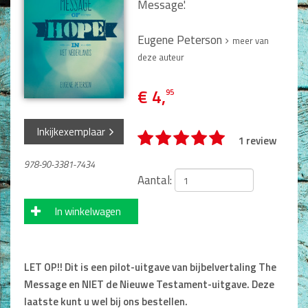
Man / Vrouw
Message'.
Man
Eugene Peterson
Vrouw
meer van
Alle producten
deze auteur
Seksualiteit
€ 4,
95
Jongerenboeken
Inkijkexemplaar
1 review
Kinderboeken
978-90-3381-7434
Kinderbijbels
Aantal:
Voorlezen
Zelf lezen
In winkelwagen
Doeboeken
Alle producten
Cadeauboeken
LET OP!! Dit is een pilot-uitgave van bijbelvertaling The
Message en NIET de Nieuwe Testament-uitgave. Deze
Gideonietjes
laatste kunt u wel bij ons bestellen.