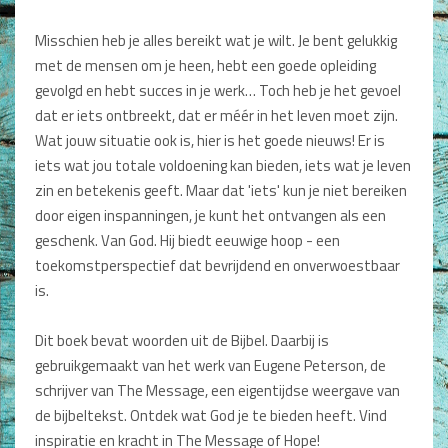
Dagboeken
Misschien heb je alles bereikt wat je wilt. Je bent gelukkig
met de mensen om je heen, hebt een goede opleiding
Gebed
gevolgd en hebt succes in je werk… Toch heb je het gevoel
Bijbel en Wetenschap
dat er iets ontbreekt, dat er méér in het leven moet zijn.
Wat jouw situatie ook is, hier is het goede nieuws! Er is
Alphacursus
iets wat jou totale voldoening kan bieden, iets wat je leven
zin en betekenis geeft. Maar dat 'iets' kun je niet bereiken
Vervolgde kerk
door eigen inspanningen, je kunt het ontvangen als een
Evangelisatie en Zending
geschenk. Van God. Hij biedt eeuwige hoop - een
toekomstperspectief dat bevrijdend en onverwoestbaar
Kerk en Israël
is.
Gemeenteleven en Leiderschap
Dit boek bevat woorden uit de Bijbel. Daarbij is
gebruikgemaakt van het werk van Eugene Peterson, de
Pastoraat
schrijver van The Message, een eigentijdse weergave van
Romans en Verhalen
de bijbeltekst. Ontdek wat God je te bieden heeft. Vind
inspiratie en kracht in The Message of Hope!
Fictie