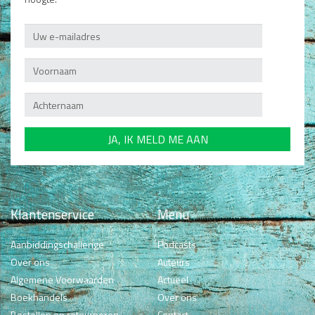
Klantenservice
Menu
Aanbiddingschallenge
Podcasts
Over ons
Auteurs
Algemene Voorwaarden
Actueel
Boekhandels
Over ons
Bestellen en retourneren
Contact