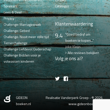
Sprekers
Catalogus
Lees & Deel
Privacy
Klantenwaardering
Challenge: Marriageweek
Challenge: Gebed
9.4
"Goed bedrijf om
Challenge: Nooit meer stille tijd
boeken te kopen..."
Tienerchallenge
joke Kleijn
Challenge Liefdevol Ouderschap
Alle reviews bekijken
Challenge Bidden voor je
Volg je ons al?
volwassen kinderen
GIDEON
Realisatie Vanderperk Groep
- © 2026
boeken.nl
www.gideonboeken.nl