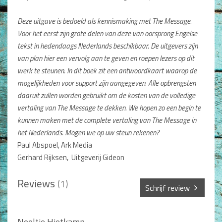
Non-Fictie
Deze uitgave is bedoeld als kennismaking met The Message.
Alle producten
Voor het eerst zijn grote delen van deze van oorsprong Engelse
Films en Luisterboeken
tekst in hedendaags Nederlands beschikbaar. De uitgevers zijn
van plan hier een vervolg aan te geven en roepen lezers op dit
Koopjes
werk te steunen. In dit boek zit een antwoordkaart waarop de
mogelijkheden voor support zijn aangegeven. Alle opbrengsten
De Barbaar-boeken
daaruit zullen worden gebruikt om de kosten van de volledige
Bestellen en retourneren
vertaling van The Message te dekken. We hopen zo een begin te
kunnen maken met de complete vertaling van The Message in
Sprekers
het Nederlands. Mogen we op uw steun rekenen?
Paul Abspoel, Ark Media
Challenge Liefdevol Ouderschap
Gerhard Rijksen, Uitgeverij Gideon
Bijbelstudie
Reviews
(1)
Schrijf review
Sterren *
Neeltje Hietkamp