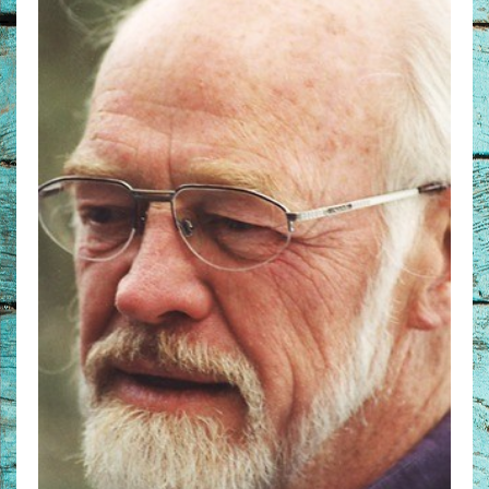
Non-Fictie
Alle producten
Films en Luisterboeken
Koopjes
De Barbaar-boeken
Bestellen en retourneren
Sprekers
Challenge Liefdevol Ouderschap
Bijbelstudie