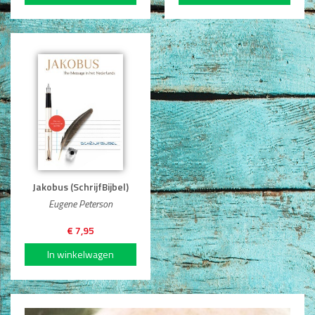
Dagboeken
Gebed
Bijbel en Wetenschap
Alphacursus
Vervolgde kerk
Evangelisatie en Zending
Jakobus (SchrijfBijbel)
Kerk en Israël
Eugene Peterson
Gemeenteleven en Leiderschap
€ 7,95
Pastoraat
Romans en Verhalen
Fictie