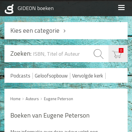
Togg
navig
Kies een categorie
Podcasts
0
Zoeken:
Geloofsopbouw
Praktisch Christen zijn
|
|
|
Podcasts
Geloofsopbouw
Vervolgde kerk
|
Romans en Verhalen
Koopjes
Levensverhalen
Huwelijk en Gezin
Home
Auteurs
Eugene Peterson
Huwelijk
Opvoeding
Boeken van Eugene Peterson
Alle producten
Meer informatie over deze auteur volgt nog.