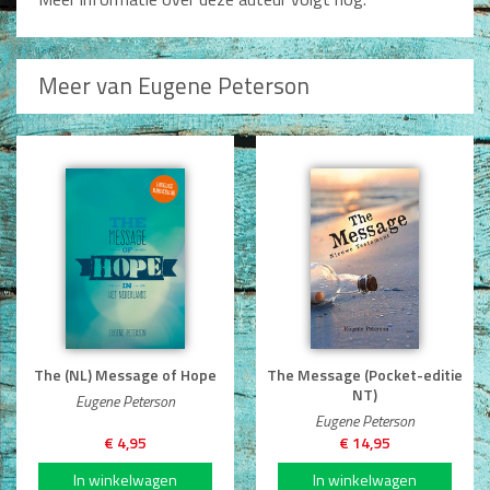
Man / Vrouw
Man
Vrouw
Meer van Eugene Peterson
Alle producten
Seksualiteit
Jongerenboeken
Kinderboeken
Kinderbijbels
Voorlezen
Zelf lezen
Doeboeken
Alle producten
The (NL) Message of Hope
The Message (Pocket-editie
NT)
Eugene Peterson
Cadeauboeken
Eugene Peterson
€ 4,95
€ 14,95
Gideonietjes