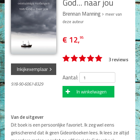
God... naar jou
Man / Vrouw
Man
Brennan Manning
meer van
Vrouw
deze auteur
Alle producten
€ 12,
95
Seksualiteit
Jongerenboeken
3 reviews
Kinderboeken
Inkijkexemplaar
Kinderbijbels
Aantal:
Voorlezen
978-90-6067-8329
Zelf lezen
In winkelwagen
Doeboeken
Alle producten
Van de uitgever
Cadeauboeken
Dit boek is een persoonlijke favoriet. Ik zeg wel eens
gekscherend dat ik geen Gideonboeken lees. Ik lees ze altijd
Gideonietjes