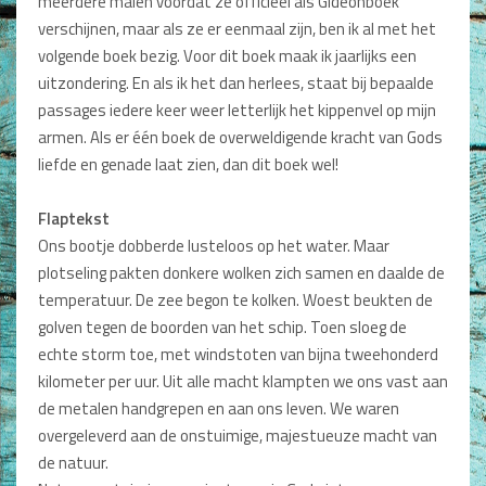
meerdere malen voordat ze officieel als Gideonboek
Dagboeken
verschijnen, maar als ze er eenmaal zijn, ben ik al met het
volgende boek bezig. Voor dit boek maak ik jaarlijks een
Gebed
uitzondering. En als ik het dan herlees, staat bij bepaalde
passages iedere keer weer letterlijk het kippenvel op mijn
Bijbel en Wetenschap
armen. Als er één boek de overweldigende kracht van Gods
liefde en genade laat zien, dan dit boek wel!
Alphacursus
Vervolgde kerk
Flaptekst
Ons bootje dobberde lusteloos op het water. Maar
Evangelisatie en Zending
plotseling pakten donkere wolken zich samen en daalde de
temperatuur. De zee begon te kolken. Woest beukten de
Kerk en Israël
golven tegen de boorden van het schip. Toen sloeg de
Gemeenteleven en Leiderschap
echte storm toe, met windstoten van bijna tweehonderd
kilometer per uur. Uit alle macht klampten we ons vast aan
Pastoraat
de metalen handgrepen en aan ons leven. We waren
overgeleverd aan de onstuimige, majestueuze macht van
Romans en Verhalen
de natuur.
Fictie