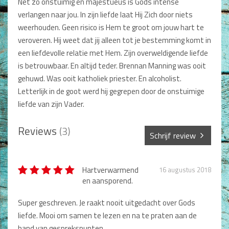
Net zo onstuimig en majestueus is Gods intense
Non-Fictie
verlangen naar jou. In zijn liefde laat Hij Zich door niets
Alle producten
weerhouden. Geen risico is Hem te groot om jouw hart te
veroveren. Hij weet dat jij alleen tot je bestemming komt in
Films en Luisterboeken
een liefdevolle relatie met Hem. Zijn overweldigende liefde
is betrouwbaar. En altijd teder. Brennan Manning was ooit
Koopjes
gehuwd. Was ooit katholiek priester. En alcoholist.
De Barbaar-boeken
Letterlijk in de goot werd hij gegrepen door de onstuimige
liefde van zijn Vader.
Bestellen en retourneren
Reviews
(3)
Sprekers
Schrijf review
Challenge Liefdevol Ouderschap
Sterren *
Hartverwarmend
16 augustus 2018
Bijbelstudie
en aansporend.
Super geschreven. Je raakt nooit uitgedacht over Gods
Naam *
liefde. Mooi om samen te lezen en na te praten aan de
hand van gesprekspunten