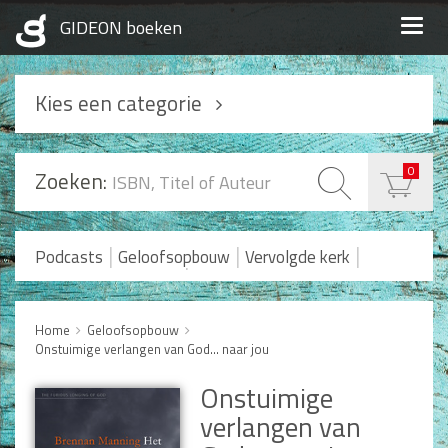
Togg
navig
Kies een categorie
Podcasts
0
Zoeken:
Geloofsopbouw
Praktisch Christen zijn
|
|
|
Podcasts
Geloofsopbouw
Vervolgde kerk
|
Romans en Verhalen
Koopjes
Levensverhalen
Huwelijk en Gezin
Home
Geloofsopbouw
Onstuimige verlangen van God... naar jou
Huwelijk
Opvoeding
Onstuimige
Alle producten
verlangen van