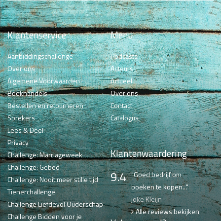
Klantenservice
Menu
Aanbiddingschallenge
Podcasts
Over ons
Auteurs
Algemene Voorwaarden
Actueel
Boekhandels
Over ons
Bestellen en retourneren
Contact
Sprekers
Catalogus
Lees & Deel
Privacy
Klantenwaardering
Challenge: Marriageweek
Challenge: Gebed
9.4
"Goed bedrijf om
Challenge: Nooit meer stille tijd
boeken te kopen..."
Tienerchallenge
joke Kleijn
Challenge Liefdevol Ouderschap
Alle reviews bekijken
Challenge Bidden voor je