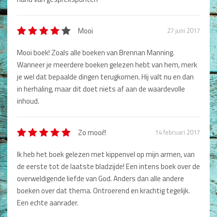
Titel review*
Mooi
27 juni 2017
Beschrijving *
Mooi boek! Zoals alle boeken van Brennan Manning.
Wanneer je meerdere boeken gelezen hebt van hem, merk
je wel dat bepaalde dingen terugkomen. Hij valt nu en dan
in herhaling, maar dit doet niets af aan de waardevolle
inhoud.
Type nog 50 woorden.
Zo mooi!!
14 februari 2017
Plaatsen
Ik heb het boek gelezen met kippenvel op mijn armen, van
de eerste tot de laatste bladzijde! Een intens boek over de
overweldigende liefde van God. Anders dan alle andere
boeken over dat thema. Ontroerend en krachtig tegelijk.
Een echte aanrader.