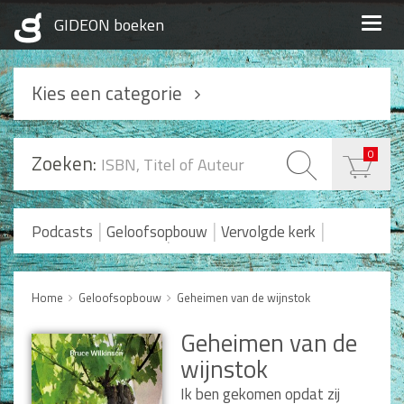
Togg
navig
Kies een categorie
Podcasts
0
Zoeken:
Geloofsopbouw
Praktisch Christen zijn
|
|
|
Podcasts
Geloofsopbouw
Vervolgde kerk
|
Romans en Verhalen
Koopjes
Levensverhalen
Huwelijk en Gezin
Home
Geloofsopbouw
Geheimen van de wijnstok
Huwelijk
Geheimen van de
Opvoeding
wijnstok
Alle producten
Ik ben gekomen opdat zij