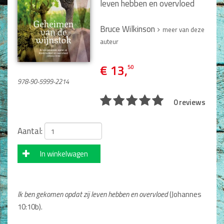
Man / Vrouw
leven hebben en overvloed
Man
Bruce Wilkinson
Vrouw
meer van deze
Alle producten
auteur
Seksualiteit
€ 13,
50
978-90-5999-2214
Jongerenboeken
0 reviews
Kinderboeken
Kinderbijbels
Aantal:
Voorlezen
Zelf lezen
In winkelwagen
Doeboeken
Alle producten
Cadeauboeken
Ik ben gekomen opdat zij leven hebben en overvloed
(Johannes
10:10b).
Gideonietjes