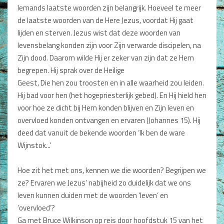
Iemands laatste woorden zijn belangrijk. Hoeveel te meer
Dagboeken
de laatste woorden van de Here Jezus, voordat Hij gaat
lijden en sterven. Jezus wist dat deze woorden van
Gebed
levensbelang konden zijn voor Zijn verwarde discipelen, na
Bijbel en Wetenschap
Zijn dood. Daarom wilde Hij er zeker van zijn dat ze Hem
begrepen. Hij sprak over de Heilige
Alphacursus
Geest, Die hen zou troosten en in alle waarheid zou leiden.
Hij bad voor hen (het hogepriesterlijk gebed). En Hij hield hen
Vervolgde kerk
voor hoe ze dicht bij Hem konden blijven en Zijn leven en
Evangelisatie en Zending
overvloed konden ontvangen en ervaren (Johannes 15). Hij
deed dat vanuit de bekende woorden ‘Ik ben de ware
Kerk en Israël
Wijnstok...’
Gemeenteleven en Leiderschap
Hoe zit het met ons, kennen we die woorden? Begrijpen we
ze? Ervaren we Jezus’ nabijheid zo duidelijk dat we ons
Pastoraat
leven kunnen duiden met de woorden ‘leven’ en
Romans en Verhalen
‘overvloed’?
Ga met Bruce Wilkinson op reis door hoofdstuk 15 van het
Fictie