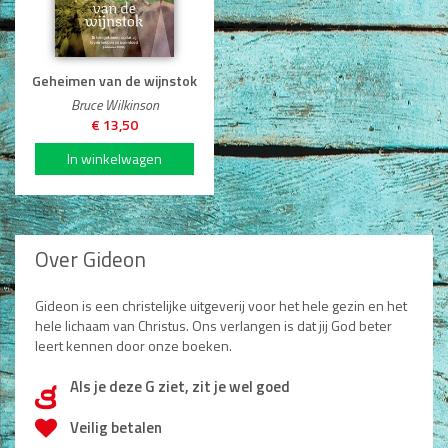
Geheimen van de wijnstok
Bruce Wilkinson
Type nog 50 woorden.
€ 13,50
Plaatsen
Over Gideon
Gideon is een christelijke uitgeverij voor het hele gezin en het
hele lichaam van Christus. Ons verlangen is dat jij God beter
leert kennen door onze boeken.
Als je deze G ziet, zit je wel goed
d
Veilig betalen