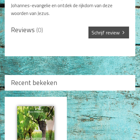
Johannes-evangelie en ontdek de rijkdom van deze
Non-Fictie
woorden van Jezus.
Alle producten
Films en Luisterboeken
Reviews
(0)
Schrijf review
Koopjes
Sterren *
De Barbaar-boeken
Bestellen en retourneren
Naam *
Sprekers
Recent bekeken
Challenge Liefdevol Ouderschap
Titel review*
Bijbelstudie
Beschrijving *