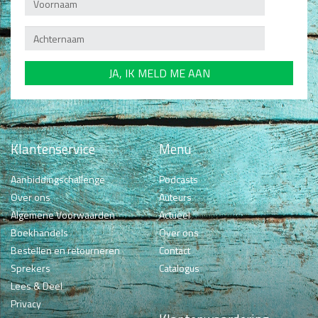
Klantenservice
Menu
Aanbiddingschallenge
Podcasts
Over ons
Auteurs
Algemene Voorwaarden
Actueel
Boekhandels
Over ons
Bestellen en retourneren
Contact
Sprekers
Catalogus
Lees & Deel
Privacy