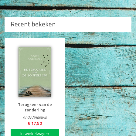
Beschrijving *
Recent bekeken
Type nog 50 woorden.
Plaatsen
Terugkeer van de
zonderling
Andy Andrews
€ 17,50