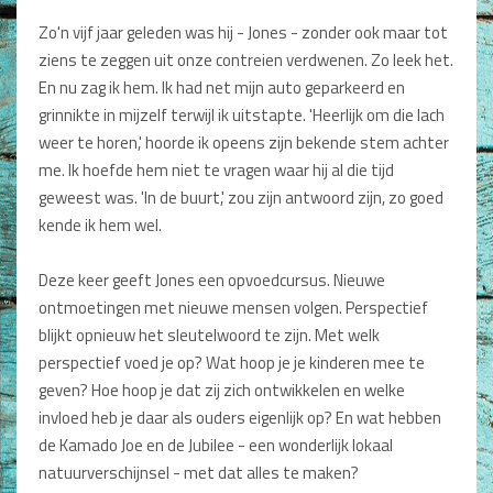
Dagboeken
Zo'n vijf jaar geleden was hij - Jones - zonder ook maar tot
ziens te zeggen uit onze contreien verdwenen. Zo leek het.
Gebed
En nu zag ik hem. Ik had net mijn auto geparkeerd en
grinnikte in mijzelf terwijl ik uitstapte. 'Heerlijk om die lach
Bijbel en Wetenschap
weer te horen,' hoorde ik opeens zijn bekende stem achter
Alphacursus
me. Ik hoefde hem niet te vragen waar hij al die tijd
geweest was. 'In de buurt,' zou zijn antwoord zijn, zo goed
Vervolgde kerk
kende ik hem wel.
Evangelisatie en Zending
Deze keer geeft Jones een opvoedcursus. Nieuwe
ontmoetingen met nieuwe mensen volgen. Perspectief
Kerk en Israël
blijkt opnieuw het sleutelwoord te zijn. Met welk
Gemeenteleven en Leiderschap
perspectief voed je op? Wat hoop je je kinderen mee te
geven? Hoe hoop je dat zij zich ontwikkelen en welke
Pastoraat
invloed heb je daar als ouders eigenlijk op? En wat hebben
de Kamado Joe en de Jubilee - een wonderlijk lokaal
Romans en Verhalen
natuurverschijnsel - met dat alles te maken?
Fictie