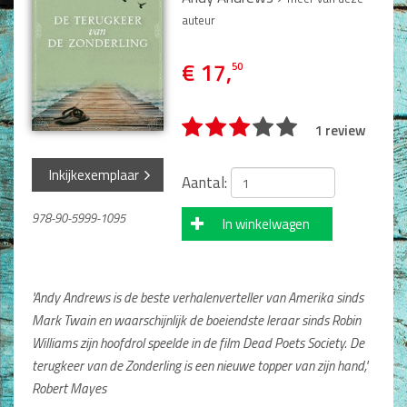
Man / Vrouw
auteur
Man
Vrouw
€ 17,
50
Alle producten
Seksualiteit
1 review
Jongerenboeken
Inkijkexemplaar
Aantal:
Kinderboeken
978-90-5999-1095
Kinderbijbels
In winkelwagen
Voorlezen
Zelf lezen
Doeboeken
'Andy Andrews is de beste verhalenverteller van Amerika sinds
Alle producten
Mark Twain en waarschijnlijk de boeiendste leraar
sinds Robin
Williams zijn hoofdrol speelde in de film Dead Poets Society. De
Cadeauboeken
terugkeer van de Zonderling is een
nieuwe topper van zijn hand,'
Robert Mayes
Gideonietjes