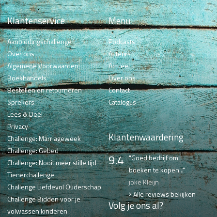
Klantenservice
Menu
Aanbiddingschallenge
Podcasts
Over ons
Auteurs
Algemene Voorwaarden
Actueel
Boekhandels
Over ons
Bestellen en retourneren
Contact
Sprekers
Catalogus
Lees & Deel
Privacy
Klantenwaardering
Challenge: Marriageweek
Challenge: Gebed
9.4
"Goed bedrijf om
Challenge: Nooit meer stille tijd
boeken te kopen..."
Tienerchallenge
joke Kleijn
Challenge Liefdevol Ouderschap
Alle reviews bekijken
Challenge Bidden voor je
Volg je ons al?
volwassen kinderen