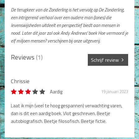
Non-Fictie
De terugkeer van de Zonderling is het vervolg op De Zonderling,
Alle producten
een intrigerend verhaal over een oudere man
(Jones) die
levenswijsheden uitdeelt en perspectief biedt aan mensen in
Films en Luisterboeken
nood. Later dit jaar zal ook Andy Andrews'
boek Hoe vermoord je
Koopjes
elf miljoen mensen? verschijnen bij onze uitgeverij.
De Barbaar-boeken
Reviews
(1)
Schrijf review
Bestellen en retourneren
Sterren *
Sprekers
Chrissie
Aardig
19 januari 2023
Challenge Liefdevol Ouderschap
Naam *
Laat ik mijn (veel te hoog gespannen) verwachting varen,
Bijbelstudie
dan is dit een aardig boek. Vlot geschreven. Beetje
autobiografisch. Beetje filosofisch. Beetje fictie.
Titel review*