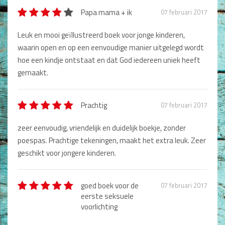
Titel review*
Non-Fictie
Papa mama + ik
07 februari 2017
Alle producten
Leuk en mooi geïllustreerd boek voor jonge kinderen,
Beschrijving *
Films en Luisterboeken
waarin open en op een eenvoudige manier uitgelegd wordt
hoe een kindje ontstaat en dat God iedereen uniek heeft
Koopjes
gemaakt.
De Barbaar-boeken
Prachtig
07 februari 2017
Bestellen en retourneren
Type nog 50 woorden.
zeer eenvoudig, vriendelijk en duidelijk boekje, zonder
Sprekers
poespas. Prachtige tekeningen, maakt het extra leuk. Zeer
Plaatsen
Challenge Liefdevol Ouderschap
geschikt voor jongere kinderen.
Bijbelstudie
goed boek voor de
07 februari 2017
eerste seksuele
voorlichting