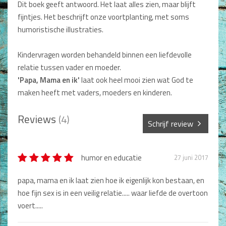
Dit boek geeft antwoord. Het laat alles zien, maar blijft
Dagboeken
fijntjes. Het beschrijft onze voortplanting, met soms
humoristische illustraties.
Gebed
Kindervragen worden behandeld binnen een liefdevolle
Bijbel en Wetenschap
relatie tussen vader en moeder.
Alphacursus
'Papa, Mama en ik'
laat ook heel mooi zien wat God te
maken heeft met vaders, moeders en kinderen.
Vervolgde kerk
Reviews
(4)
Evangelisatie en Zending
Schrijf review
Kerk en Israël
Sterren *
humor en educatie
27 juni 2017
Gemeenteleven en Leiderschap
papa, mama en ik laat zien hoe ik eigenlijk kon bestaan, en
Pastoraat
Naam *
hoe fijn sex is in een veilig relatie..... waar liefde de overtoon
voert.....
Romans en Verhalen
Fictie