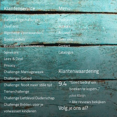
Klantenservice
Menu
Aanbiddingschallenge
Podcasts
Over ons
Auteurs
Algemene Voorwaarden
Actueel
Boekhandels
Over ons
Bestellen en retourneren
Contact
Sprekers
Catalogus
Lees & Deel
Privacy
Klantenwaardering
Challenge: Marriageweek
Challenge: Gebed
9.4
"Goed bedrijf om
Challenge: Nooit meer stille tijd
boeken te kopen..."
Tienerchallenge
joke Kleijn
Challenge Liefdevol Ouderschap
Alle reviews bekijken
Challenge Bidden voor je
Volg je ons al?
volwassen kinderen