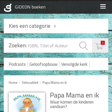
Togg
navig
Kies een categorie
Podcasts
0
Zoeken:
Geloofsopbouw
Praktisch Christen zijn
|
|
|
Podcasts
Geloofsopbouw
Vervolgde kerk
|
Romans en Verhalen
Koopjes
Levensverhalen
Huwelijk en Gezin
Home
Seksualiteit
Papa Mama en ik
Huwelijk
Papa Mama en ik
Opvoeding
Alle producten
Waar komen de kinderen
vandaan?