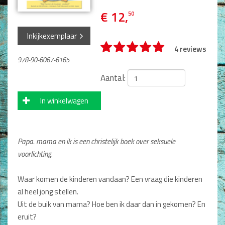
Man / Vrouw
€ 12,
50
Man
Vrouw
Inkijkexemplaar
Alle producten
4 reviews
978-90-6067-6165
Seksualiteit
Aantal:
Jongerenboeken
In winkelwagen
Kinderboeken
Kinderbijbels
Voorlezen
Papa. mama en ik is een christelijk boek over seksuele
Zelf lezen
voorlichting.
Doeboeken
Alle producten
Waar komen de kinderen vandaan? Een vraag die kinderen
al heel jong stellen.
Cadeauboeken
Uit de buik van mama? Hoe ben ik daar dan in gekomen? En
Gideonietjes
eruit?