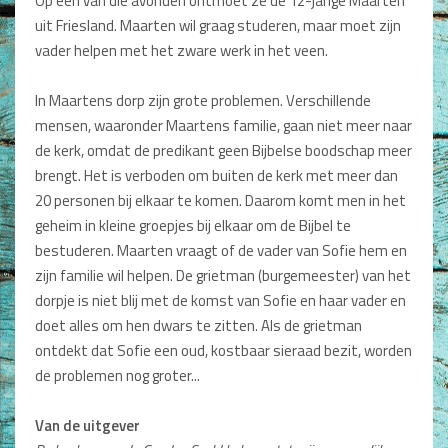
Op een van die avonden ontmoet ze de 12-jarige Maarten
Dagboeken
uit Friesland. Maarten wil graag studeren, maar moet zijn
vader helpen met het zware werk in het veen.
Gebed
In Maartens dorp zijn grote problemen. Verschillende
Bijbel en Wetenschap
mensen, waaronder Maartens familie, gaan niet meer naar
de kerk, omdat de predikant geen Bijbelse boodschap meer
Alphacursus
brengt. Het is verboden om buiten de kerk met meer dan
Vervolgde kerk
20 personen bij elkaar te komen. Daarom komt men in het
geheim in kleine groepjes bij elkaar om de Bijbel te
Evangelisatie en Zending
bestuderen. Maarten vraagt of de vader van Sofie hem en
zijn familie wil helpen. De grietman (burgemeester) van het
Kerk en Israël
dorpje is niet blij met de komst van Sofie en haar vader en
Gemeenteleven en Leiderschap
doet alles om hen dwars te zitten. Als de grietman
ontdekt dat Sofie een oud, kostbaar sieraad bezit, worden
Pastoraat
de problemen nog groter...
Romans en Verhalen
Van de uitgever
Fictie