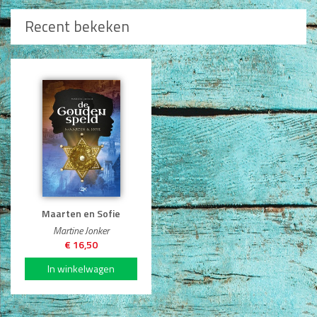
Naam *
Recent bekeken
Titel review*
Beschrijving *
Maarten en Sofie
Martine Jonker
Type nog 50 woorden.
€ 16,50
Plaatsen