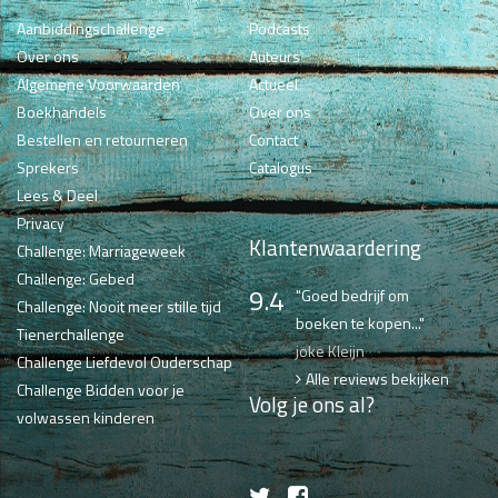
Aanbiddingschallenge
Podcasts
Over ons
Auteurs
Algemene Voorwaarden
Actueel
Boekhandels
Over ons
Bestellen en retourneren
Contact
Sprekers
Catalogus
Lees & Deel
Privacy
Klantenwaardering
Challenge: Marriageweek
Challenge: Gebed
9.4
"Goed bedrijf om
Challenge: Nooit meer stille tijd
boeken te kopen..."
Tienerchallenge
joke Kleijn
Challenge Liefdevol Ouderschap
Alle reviews bekijken
Challenge Bidden voor je
Volg je ons al?
volwassen kinderen