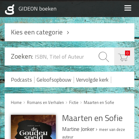
Togg
navig
Kies een categorie
Podcasts
0
Zoeken:
Geloofsopbouw
Praktisch Christen zijn
|
|
|
Podcasts
Geloofsopbouw
Vervolgde kerk
|
Romans en Verhalen
Koopjes
Levensverhalen
Huwelijk en Gezin
Home
Romans en Verhalen
Fictie
Maarten en Sofie
Huwelijk
Maarten en Sofie
Opvoeding
Alle producten
Martine Jonker
meer van deze
auteur