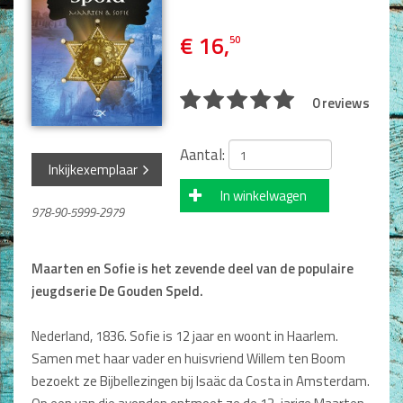
Man / Vrouw
Man
€ 16,
50
Vrouw
Alle producten
0 reviews
Seksualiteit
Jongerenboeken
Aantal:
Inkijkexemplaar
Kinderboeken
In winkelwagen
978-90-5999-2979
Kinderbijbels
Voorlezen
Zelf lezen
Maarten en Sofie is het zevende deel van de populaire
Doeboeken
jeugdserie De Gouden Speld.
Alle producten
Nederland, 1836. Sofie is 12 jaar en woont in Haarlem.
Cadeauboeken
Samen met haar vader en huisvriend Willem ten Boom
bezoekt ze Bijbellezingen bij Isaäc da Costa in Amsterdam.
Gideonietjes