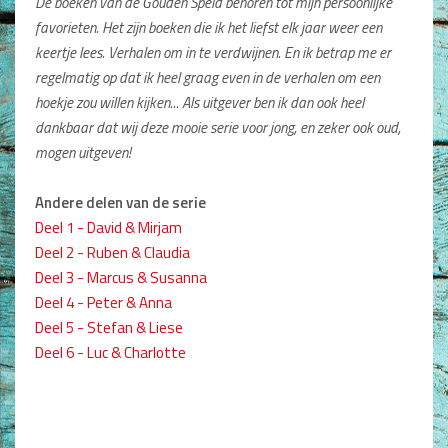
De boeken van de Gouden Speld behoren tot mijn persoonlijke
Non-Fictie
favorieten. Het zijn boeken die ik het liefst elk jaar weer een
Alle producten
keertje lees. Verhalen om in te verdwijnen. En ik betrap me er
regelmatig op dat ik heel graag even in de verhalen om een
Films en Luisterboeken
hoekje zou willen kijken... Als uitgever ben ik dan ook heel
dankbaar dat wij deze mooie serie voor jong, en zeker ook oud,
Koopjes
mogen uitgeven!
De Barbaar-boeken
Andere delen van de serie
Bestellen en retourneren
Deel 1 - David & Mirjam
Deel 2 - Ruben & Claudia
Sprekers
Deel 3 - Marcus & Susanna
Challenge Liefdevol Ouderschap
Deel 4 - Peter & Anna
Deel 5 - Stefan & Liese
Bijbelstudie
Deel 6 - Luc & Charlotte