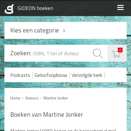
Togg
navig
Kies een categorie
Podcasts
0
Zoeken:
Geloofsopbouw
Praktisch Christen zijn
|
|
|
Podcasts
Geloofsopbouw
Vervolgde kerk
|
Romans en Verhalen
Koopjes
Levensverhalen
Huwelijk en Gezin
Home
Auteurs
Martine Jonker
Huwelijk
Opvoeding
Boeken van Martine Jonker
Alle producten
Martine Jonker (1982) begon op de basisschool al met