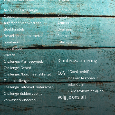
Aanbiddingschallenge
Podcasts
Over ons
Auteurs
Algemene Voorwaarden
Actueel
Boekhandels
Over ons
Bestellen en retourneren
Contact
Sprekers
Catalogus
Lees & Deel
Privacy
Klantenwaardering
Challenge: Marriageweek
Challenge: Gebed
9.4
"Goed bedrijf om
Challenge: Nooit meer stille tijd
boeken te kopen..."
Tienerchallenge
joke Kleijn
Challenge Liefdevol Ouderschap
Alle reviews bekijken
Challenge Bidden voor je
Volg je ons al?
volwassen kinderen