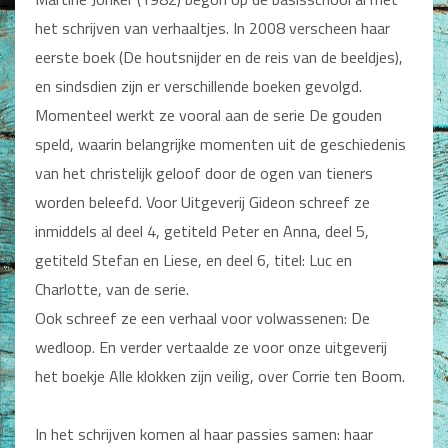
Man / Vrouw
het schrijven van verhaaltjes. In 2008 verscheen haar
Man
eerste boek (De houtsnijder en de reis van de beeldjes),
Vrouw
Alle producten
en sindsdien zijn er verschillende boeken gevolgd.
Momenteel werkt ze vooral aan de serie De gouden
Seksualiteit
speld, waarin belangrijke momenten uit de geschiedenis
Jongerenboeken
van het christelijk geloof door de ogen van tieners
worden beleefd. Voor Uitgeverij Gideon schreef ze
Kinderboeken
inmiddels al deel 4, getiteld Peter en Anna, deel 5,
Kinderbijbels
getiteld Stefan en Liese, en deel 6, titel: Luc en
Voorlezen
Charlotte, van de serie.
Zelf lezen
Doeboeken
Ook schreef ze een verhaal voor volwassenen: De
Alle producten
wedloop. En verder vertaalde ze voor onze uitgeverij
het boekje Alle klokken zijn veilig, over Corrie ten Boom.
Cadeauboeken
Gideonietjes
In het schrijven komen al haar passies samen: haar