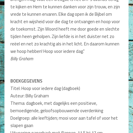
te kijken en Hem te kunnen danken voor zijn trouw, en zijn
Dagboeken
vrede te kunnen ervaren. Elke dag open ik de Bijbel om
Gebed
kracht en wijsheid voor die dag te ontvangen en hoop voor
de toekomst. Zijn Woord heeft me door goede en slechte
Bijbel en Wetenschap
tijden heen geholpen. Zijn liefde is in het duister net zo
reëel en net zo krachtig als in het licht. En daarom kunnen
Alphacursus
we hoop hebben! Hoop voor iedere dag."
Vervolgde kerk
Billy Graham
Evangelisatie en Zending
BOEKGEGEVENS
Kerk en Israël
Titel: Hoop voor iedere dag (dagboek)
Auteur: Billy Graham
Gemeenteleven en Leiderschap
Thema: dagboek, met dagelijks een positieve,
Pastoraat
bemoedigende, geloofsopbouwende overdenking
Doelgroep: alle leeftijden; mooi voor aan tafel of voor het
Romans en Verhalen
slapen gaan
Fictie
Uitvoering: paperback met flappen, 11,5 bij 17 cm,