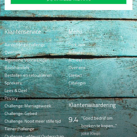
Klantenservice
Menu
Aanbiddingschallenge
Podcasts
Over ons
Auteurs
Algemene Voorwaarden
Actueel
Boekhandels
Over ons
Bestellen en retourneren
Contact
Sprekers
Catalogus
Lees & Deel
Privacy
Klantenwaardering
Challenge: Marriageweek
Challenge: Gebed
9.4
"Goed bedrijf om
Challenge: Nooit meer stille tijd
boeken te kopen..."
Tienerchallenge
joke Kleijn
Challenge Liefdevol Ouderschap