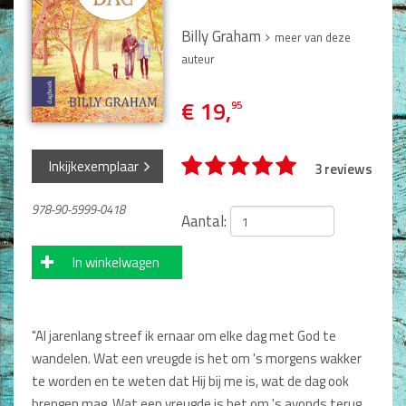
Man / Vrouw
Man
Billy Graham
meer van deze
Vrouw
auteur
Alle producten
€ 19,
95
Seksualiteit
Jongerenboeken
Inkijkexemplaar
3 reviews
Kinderboeken
978-90-5999-0418
Aantal:
Kinderbijbels
Voorlezen
In winkelwagen
Zelf lezen
Doeboeken
Alle producten
"Al jarenlang streef ik ernaar om elke dag met God te
Cadeauboeken
wandelen. Wat een vreugde is het om 's morgens wakker
te worden en te weten dat Hij bij me is, wat de dag ook
Gideonietjes
brengen mag. Wat een vreugde is het om 's avonds terug