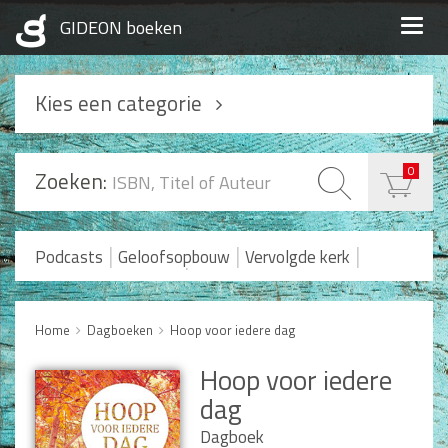
Togg
navig
Kies een categorie
Podcasts
0
Zoeken:
Geloofsopbouw
Praktisch Christen zijn
|
|
|
Podcasts
Geloofsopbouw
Vervolgde kerk
|
Romans en Verhalen
Koopjes
Levensverhalen
Huwelijk en Gezin
Home
Dagboeken
Hoop voor iedere dag
Huwelijk
Hoop voor iedere
Opvoeding
dag
Alle producten
Dagboek