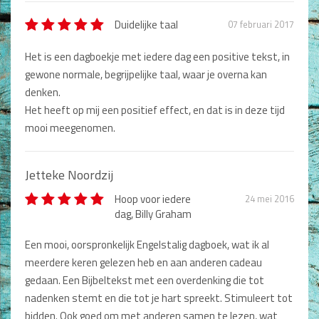
Titel review*
Duidelijke taal
07 februari 2017
Het is een dagboekje met iedere dag een positive tekst, in
Beschrijving *
gewone normale, begrijpelijke taal, waar je overna kan
denken.
Het heeft op mij een positief effect, en dat is in deze tijd
mooi meegenomen.
Jetteke Noordzij
Type nog 50 woorden.
Hoop voor iedere
24 mei 2016
dag, Billy Graham
Plaatsen
Een mooi, oorspronkelijk Engelstalig dagboek, wat ik al
meerdere keren gelezen heb en aan anderen cadeau
gedaan. Een Bijbeltekst met een overdenking die tot
nadenken stemt en die tot je hart spreekt. Stimuleert tot
bidden. Ook goed om met anderen samen te lezen, wat