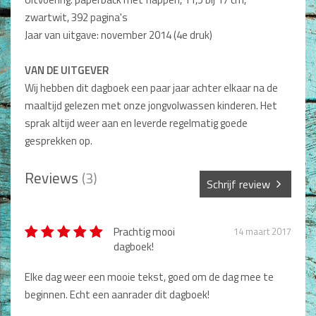
Non-Fictie
zwartwit, 392 pagina's
Alle producten
Jaar van uitgave: november 2014 (4e druk)
Films en Luisterboeken
VAN DE UITGEVER
Wij hebben dit dagboek een paar jaar achter elkaar na de
Koopjes
maaltijd gelezen met onze jongvolwassen kinderen. Het
De Barbaar-boeken
sprak altijd weer aan en leverde regelmatig goede
gesprekken op.
Bestellen en retourneren
Reviews
(3)
Sprekers
Schrijf review
Challenge Liefdevol Ouderschap
Sterren *
Prachtig mooi
14 maart 2017
Bijbelstudie
dagboek!
Elke dag weer een mooie tekst, goed om de dag mee te
Naam *
beginnen. Echt een aanrader dit dagboek!