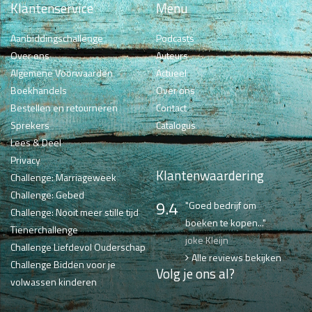
Klantenservice
Menu
Aanbiddingschallenge
Podcasts
Over ons
Auteurs
Algemene Voorwaarden
Actueel
Boekhandels
Over ons
Bestellen en retourneren
Contact
Sprekers
Catalogus
Lees & Deel
Privacy
Klantenwaardering
Challenge: Marriageweek
Challenge: Gebed
9.4
"Goed bedrijf om
Challenge: Nooit meer stille tijd
boeken te kopen..."
Tienerchallenge
joke Kleijn
Challenge Liefdevol Ouderschap
Alle reviews bekijken
Challenge Bidden voor je
Volg je ons al?
volwassen kinderen