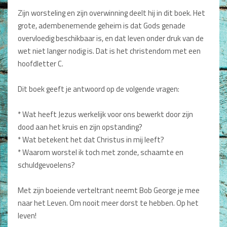
Dagboeken
Zijn worsteling en zijn overwinning deelt hij in dit boek. Het
grote, adembenemende geheim is dat Gods genade
Gebed
overvloedig beschikbaar is, en dat leven onder druk van de
wet niet langer nodig is. Dat is het christendom met een
Bijbel en Wetenschap
hoofdletter C.
Alphacursus
Dit boek geeft je antwoord op de volgende vragen:
Vervolgde kerk
* Wat heeft Jezus werkelijk voor ons bewerkt door zijn
Evangelisatie en Zending
dood aan het kruis en zijn opstanding?
* Wat betekent het dat Christus in mij leeft?
Kerk en Israël
* Waarom worstel ik toch met zonde, schaamte en
Gemeenteleven en Leiderschap
schuldgevoelens?
Pastoraat
Met zijn boeiende verteltrant neemt Bob George je mee
naar het Leven. Om nooit meer dorst te hebben. Op het
Romans en Verhalen
leven!
Fictie