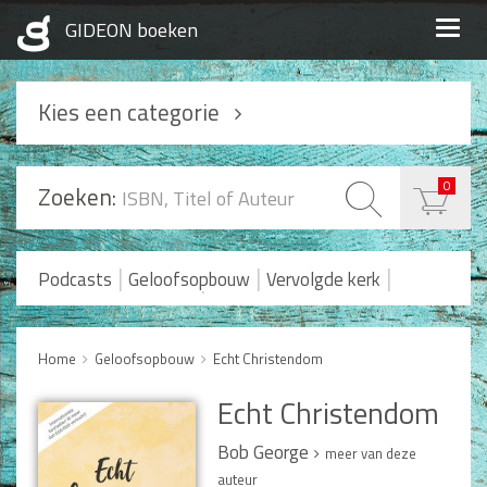
Togg
navig
Kies een categorie
Podcasts
0
Zoeken:
Geloofsopbouw
Praktisch Christen zijn
|
|
|
Podcasts
Geloofsopbouw
Vervolgde kerk
|
Romans en Verhalen
Koopjes
Levensverhalen
Huwelijk en Gezin
Home
Geloofsopbouw
Echt Christendom
Huwelijk
Echt Christendom
Opvoeding
Alle producten
Bob George
meer van deze
auteur