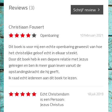
Non-Fictie
Reviews
(3)
Schrijf review
Alle producten
Films en Luisterboeken
Sterren *
Christiaan Fousert
Koopjes
Openbaring
10 februari 2021
Naam *
De Barbaar-boeken
Dit boek is voor mij een echte openbaring geweest van hoe
het christelijke geloof echt in elkaar steekt.
Bestellen en retourneren
Door dit boek heb ik een diepere relatie met Jezus
Titel review*
Sprekers
gekregen en ben ik meer gaan leven vanuit de
opstandingskracht die hij geeft.
Challenge Liefdevol Ouderschap
Ik raad echt iedereen aan dit boek te lezen.
Beschrijving *
Bijbelstudie
Echt Christendom
18 juli 2019
is een Persoon:
Jezus Christus