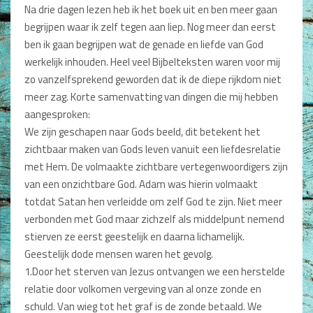
Na drie dagen lezen heb ik het boek uit en ben meer gaan
begrijpen waar ik zelf tegen aan liep. Nog meer dan eerst
Type nog 50 woorden.
ben ik gaan begrijpen wat de genade en liefde van God
Plaatsen
werkelijk inhouden. Heel veel Bijbelteksten waren voor mij
zo vanzelfsprekend geworden dat ik de diepe rijkdom niet
meer zag. Korte samenvatting van dingen die mij hebben
aangesproken:
We zijn geschapen naar Gods beeld, dit betekent het
zichtbaar maken van Gods leven vanuit een liefdesrelatie
met Hem. De volmaakte zichtbare vertegenwoordigers zijn
van een onzichtbare God. Adam was hierin volmaakt
totdat Satan hen verleidde om zelf God te zijn. Niet meer
verbonden met God maar zichzelf als middelpunt nemend
stierven ze eerst geestelijk en daarna lichamelijk.
Geestelijk dode mensen waren het gevolg.
1.Door het sterven van Jezus ontvangen we een herstelde
relatie door volkomen vergeving van al onze zonde en
schuld. Van wieg tot het graf is de zonde betaald. We