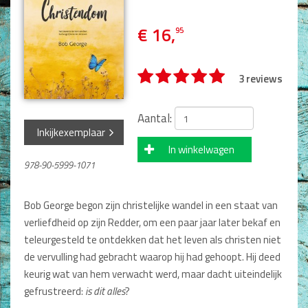
Man / Vrouw
Man
€ 16,
95
Vrouw
Alle producten
3 reviews
Seksualiteit
Jongerenboeken
Aantal:
Inkijkexemplaar
Kinderboeken
In winkelwagen
978-90-5999-1071
Kinderbijbels
Voorlezen
Zelf lezen
Bob George begon zijn christelijke wandel in een staat van
Doeboeken
verliefdheid op zijn Redder, om een paar jaar later bekaf en
Alle producten
teleurgesteld te ontdekken dat het leven als christen niet
de vervulling had gebracht waarop hij had gehoopt. Hij deed
Cadeauboeken
keurig wat van hem verwacht werd, maar dacht uiteindelijk
gefrustreerd:
is dit alles
?
Gideonietjes