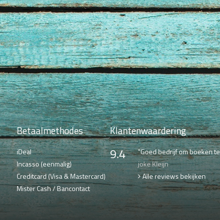
Betaalmethodes
Klantenwaardering
9.4
iDeal
"Goed bedrijf om boeken te 
Incasso (eenmalig)
joke Kleijn
Creditcard (Visa & Mastercard)
Alle reviews bekijken
Mister Cash / Bancontact