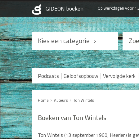
Op werkdagen voor 13
Kies een categorie
Zoe
Podcasts
Geloofsopbouw
|
|
|
Podcasts
Geloofsopbouw
Vervolgde kerk
Praktisch Christen zijn
Levensverhalen
Home
Auteurs
Ton Wintels
Huwelijk en Gezin
Boeken van Ton Wintels
Man / Vrouw
Ton Wintels (13 september 1960, Heerlen) is getr
Seksualiteit