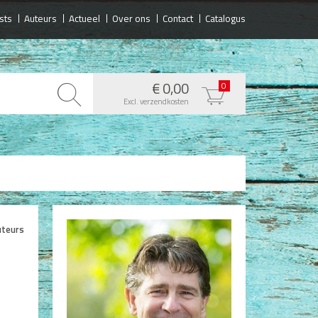
sts
Auteurs
Actueel
Over ons
Contact
Catalogus
€ 0,00
0
Excl. verzendkosten
uteurs