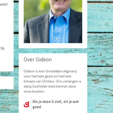
 weer
bij
Over Gideon
Gideon is een christelijke uitgeverij
voor het hele gezin en het hele
lichaam van Christus. Ons verlangen is
dat jij God beter leert kennen door
onze boeken.
Als je deze G ziet, zit je wel
d
goed