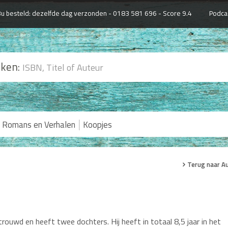
u besteld: dezelfde dag verzonden -
0183 581 696 - Score 9.4
Podca
ken:
|
Romans en Verhalen
Koopjes
Terug naar A
ouwd en heeft twee dochters. Hij heeft in totaal 8,5 jaar in het