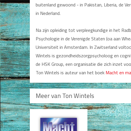
buitenland gewoond - in Pakistan, Liberia, de V
Jongerenboeken
in Nederland.
Kinderboeken
Na zijn opleiding tot verpleegkundige in het Rad
Cadeauboeken
Psychologie in de Verenigde Staten (oa aan Whea
Universiteit in Amsterdam. In Zwitserland volto
Gideonietjes
Wintels is gezondheidszorgpsycholoog en cogni
Dagboeken
de HSK Group, een organisatie die zich inzet voo
Ton Wintels is auteur van het boek
Macht en man
Gebed
Bijbel en Wetenschap
Meer van Ton Wintels
Alphacursus
Vervolgde kerk
Evangelisatie en Zending