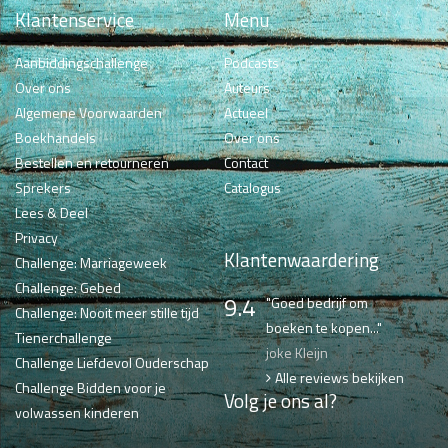
Klantenservice
Menu
Aanbiddingschallenge
Podcasts
Over ons
Auteurs
Algemene Voorwaarden
Actueel
Boekhandels
Over ons
Bestellen en retourneren
Contact
Sprekers
Catalogus
Lees & Deel
Privacy
Klantenwaardering
Challenge: Marriageweek
Challenge: Gebed
9.4
"Goed bedrijf om
Challenge: Nooit meer stille tijd
boeken te kopen..."
Tienerchallenge
joke Kleijn
Challenge Liefdevol Ouderschap
Alle reviews bekijken
Challenge Bidden voor je
Volg je ons al?
volwassen kinderen