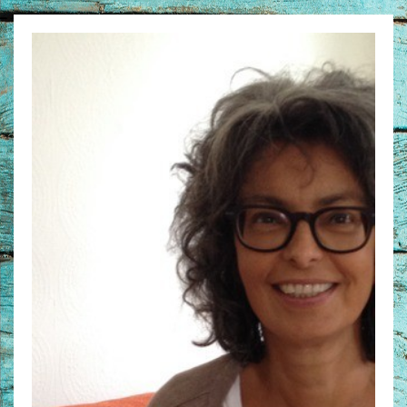
Non-Fictie
Alle producten
Films en Luisterboeken
Koopjes
De Barbaar-boeken
Bestellen en retourneren
Sprekers
Challenge Liefdevol Ouderschap
Bijbelstudie