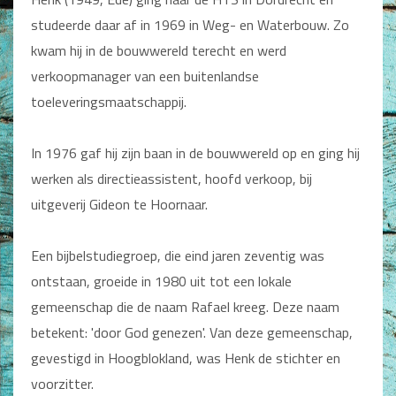
Man / Vrouw
studeerde daar af in 1969 in Weg- en Waterbouw. Zo
Man
kwam hij in de bouwwereld terecht en werd
Vrouw
Alle producten
verkoopmanager van een buitenlandse
toeleveringsmaatschappij.
Seksualiteit
Jongerenboeken
In 1976 gaf hij zijn baan in de bouwwereld op en ging hij
werken als directieassistent, hoofd verkoop, bij
Kinderboeken
uitgeverij Gideon te Hoornaar.
Kinderbijbels
Voorlezen
Een bijbelstudiegroep, die eind jaren zeventig was
Zelf lezen
Doeboeken
ontstaan, groeide in 1980 uit tot een lokale
Alle producten
gemeenschap die de naam Rafael kreeg. Deze naam
betekent: 'door God genezen'. Van deze gemeenschap,
Cadeauboeken
gevestigd in Hoogblokland, was Henk de stichter en
Gideonietjes
voorzitter.