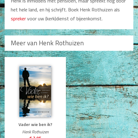
Henk is inmiddels met pensioen, maar spreekt nog door
Non-Fictie
het hele land, en hij schrijft. Boek Henk Rothuizen als
Alle producten
spreker
voor uw (kerk)dienst of bijeenkomst.
Films en Luisterboeken
Koopjes
Meer van Henk Rothuizen
De Barbaar-boeken
Bestellen en retourneren
Sprekers
Challenge Liefdevol Ouderschap
Bijbelstudie
Vader wie ben ik?
Henk Rothuizen
€ 7,95