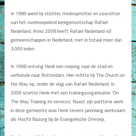
Dagboeken
In 1989 werd hij stichter, medeoprichter en voorzitter
Gebed
van het overkoepelend kerkgenootschap Rafael
Nederland. Anno 2008 heeft Rafael Nederland 40
Bijbel en Wetenschap
gemeenschappen in Nederland, met in totaal meer dan
Alphacursus
3.000 leden.
Vervolgde kerk
In 1998 ontving Henk een roeping naar de stad en
Evangelisatie en Zending
verhuisde naar Rotterdam. Hier richtte hij The Church on
the Way op, onder de vlag van Rafael Nederland. In
Kerk en Israël
2000 startte Henk met een trainingsorganisatie: 'On
Gemeenteleven en Leiderschap
The Way Training en services'. Naast zijn parttime werk
in deze gemeente was Henk tevens jarenlang werkzaam
Pastoraat
als Hoofd Nazorg bij de Evangelische Omroep.
Romans en Verhalen
Fictie