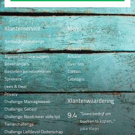
Klantenservice
Menu
Aanbiddingschallenge
Podcasts
Over ons
Auteurs
Algemene Voorwaarden
Actueel
Boekhandels
Over ons
Bestellen en retourneren
Contact
Sprekers
Catalogus
Lees & Deel
Privacy
Klantenwaardering
Challenge: Marriageweek
Challenge: Gebed
9.4
"Goed bedrijf om
Challenge: Nooit meer stille tijd
boeken te kopen..."
Tienerchallenge
joke Kleijn
Challenge Liefdevol Ouderschap