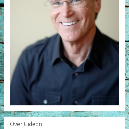
Non-Fictie
Alle producten
Films en Luisterboeken
Koopjes
De Barbaar-boeken
Bestellen en retourneren
Sprekers
Challenge Liefdevol Ouderschap
Bijbelstudie
Over Gideon