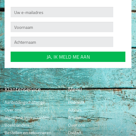
Klantenservice
Menu
Aanbiddingschallenge
Podcasts
Over ons
Auteurs
Algemene Voorwaarden
Actueel
Boekhandels
Over ons
Bestellen en retourneren
Contact