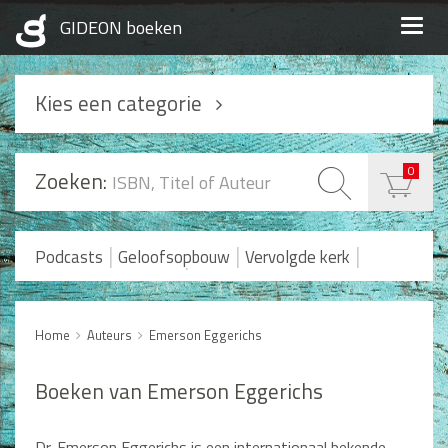
Togg
navig
Kies een categorie
Podcasts
0
Zoeken:
Geloofsopbouw
Praktisch Christen zijn
|
|
|
Podcasts
Geloofsopbouw
Vervolgde kerk
|
Romans en Verhalen
Koopjes
Levensverhalen
Huwelijk en Gezin
Home
Auteurs
Emerson Eggerichs
Huwelijk
Opvoeding
Boeken van Emerson Eggerichs
Alle producten
Dr. Emerson Eggerichs is een internationaal bekende