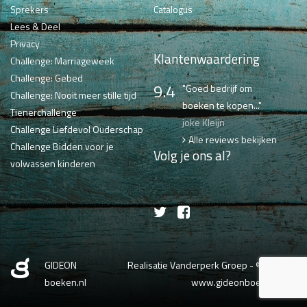
Sprekers
Catalogus
Lees & Deel
Privacy
Klantenwaardering
Challenge: Marriageweek
Challenge: Gebed
9.4
"Goed bedrijf om
Challenge: Nooit meer stille tijd
boeken te kopen..."
Tienerchallenge
joke Kleijn
Challenge Liefdevol Ouderschap
Alle reviews bekijken
Challenge Bidden voor je
Volg je ons al?
volwassen kinderen
GIDEON
Realisatie Vanderperk Groep
- © 2026
boeken.nl
www.gideonboeken.nl