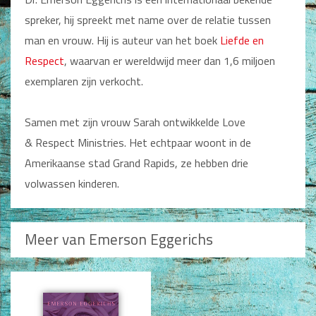
Man / Vrouw
spreker, hij spreekt met name over de relatie tussen
Man
man en vrouw. Hij is auteur van het boek
Liefde en
Vrouw
Alle producten
Respect
, waarvan er wereldwijd meer dan 1,6 miljoen
exemplaren zijn verkocht.
Seksualiteit
Jongerenboeken
Samen met zijn vrouw Sarah ontwikkelde Love
& Respect Ministries. Het echtpaar woont in de
Kinderboeken
Amerikaanse stad Grand Rapids, ze hebben drie
Kinderbijbels
volwassen kinderen.
Voorlezen
Zelf lezen
Doeboeken
Meer van Emerson Eggerichs
Alle producten
Cadeauboeken
Gideonietjes