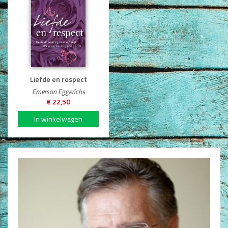
Dagboeken
Gebed
Bijbel en Wetenschap
Alphacursus
Liefde en respect
Emerson Eggerichs
Vervolgde kerk
€ 22,50
Evangelisatie en Zending
Kerk en Israël
Gemeenteleven en Leiderschap
Pastoraat
Romans en Verhalen
Fictie