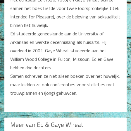
Man / Vrouw
samen het boek Liefde voor twee (oorspronkelijke titel:
Man
Intended for Pleasure), over de beleving van seksualiteit
Vrouw
Alle producten
binnen het huwelijk.
Ed studeerde geneeskunde aan de University of
Seksualiteit
Arkansas en werkte decennialang als huisarts. Hij
Jongerenboeken
overleed in 2001. Gaye Wheat studeerde aan het
William Wood College in Fulton, Missouri. Ed en Gaye
Kinderboeken
hebben drie dochters.
Kinderbijbels
Samen schreven ze niet alleen boeken over het huwelijk,
Voorlezen
maar leidden ze ook conferenties voor stelletjes met
Zelf lezen
Doeboeken
trouwplannen en (jong) gehuwden.
Alle producten
Cadeauboeken
Meer van Ed & Gaye Wheat
Gideonietjes