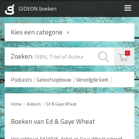
Togg
navig
Kies een categorie
Podcasts
0
Zoeken:
Geloofsopbouw
Praktisch Christen zijn
|
|
|
Podcasts
Geloofsopbouw
Vervolgde kerk
|
Romans en Verhalen
Koopjes
Levensverhalen
Huwelijk en Gezin
Home
Auteurs
Ed & Gaye Wheat
Huwelijk
Opvoeding
Boeken van Ed & Gaye Wheat
Alle producten
Het echtpaar Ed (1926, foto) en Gaye Wheat schreef