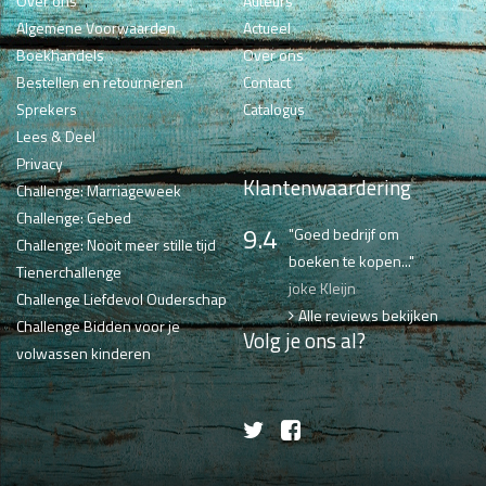
Over ons
Auteurs
Algemene Voorwaarden
Actueel
Boekhandels
Over ons
Bestellen en retourneren
Contact
Sprekers
Catalogus
Lees & Deel
Privacy
Klantenwaardering
Challenge: Marriageweek
Challenge: Gebed
9.4
"Goed bedrijf om
Challenge: Nooit meer stille tijd
boeken te kopen..."
Tienerchallenge
joke Kleijn
Challenge Liefdevol Ouderschap
Alle reviews bekijken
Challenge Bidden voor je
Volg je ons al?
volwassen kinderen