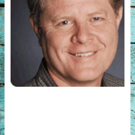
Non-Fictie
Alle producten
Films en Luisterboeken
Koopjes
De Barbaar-boeken
Bestellen en retourneren
Sprekers
Challenge Liefdevol Ouderschap
Bijbelstudie