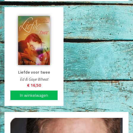
Dagboeken
Gebed
Bijbel en Wetenschap
Alphacursus
Vervolgde kerk
Evangelisatie en Zending
Liefde voor twee
Ed & Gaye Wheat
Kerk en Israël
€ 16,50
Gemeenteleven en Leiderschap
Pastoraat
Romans en Verhalen
Fictie