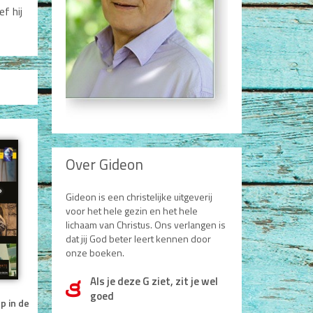
f hij
Over Gideon
Gideon is een christelijke uitgeverij
voor het hele gezin en het hele
lichaam van Christus. Ons verlangen is
dat jij God beter leert kennen door
onze boeken.
Als je deze G ziet, zit je wel
d
goed
 in de