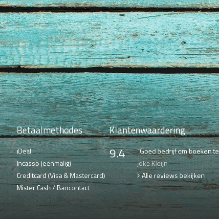
Betaalmethodes
Klantenwaardering
9.4
iDeal
"Goed bedrijf om boeken te 
Incasso (eenmalig)
joke Kleijn
Creditcard (Visa & Mastercard)
Alle reviews bekijken
Mister Cash / Bancontact