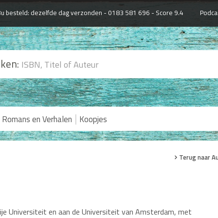
u besteld: dezelfde dag verzonden -
0183 581 696 - Score 9.4
Podca
ken:
|
Romans en Verhalen
Koopjes
Terug naar A
ije Universiteit en aan de Universiteit van Amsterdam, met