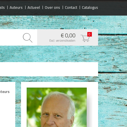
sts
Auteurs
Actueel
Over ons
Contact
Catalogus
€ 0,00
0
Excl. verzendkosten
uteurs