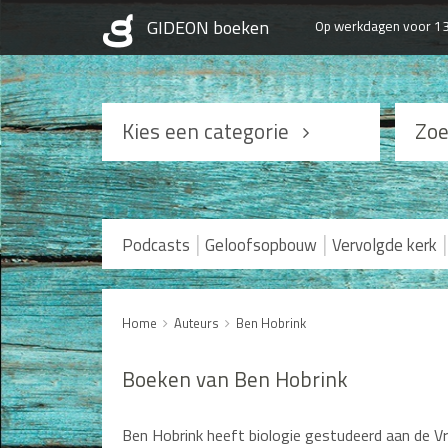
Op werkdagen voor 13
Kies een categorie
Zoe
Podcasts
Geloofsopbouw
|
|
|
Podcasts
Geloofsopbouw
Vervolgde kerk
Praktisch Christen zijn
Levensverhalen
Home
Auteurs
Ben Hobrink
Huwelijk en Gezin
Boeken van Ben Hobrink
Man / Vrouw
Ben Hobrink heeft biologie gestudeerd aan de Vr
Seksualiteit