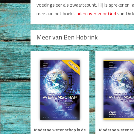
voedingsleer als zwaartepunt. Hij is spreker en
Jongerenboeken
mee aan het boek
Undercover voor God
van Dick
Kinderboeken
Cadeauboeken
Meer van Ben Hobrink
Gideonietjes
Dagboeken
Gebed
Bijbel en Wetenschap
Alphacursus
Vervolgde kerk
Evangelisatie en Zending
Moderne wetenschap in de
Moderne wetensch