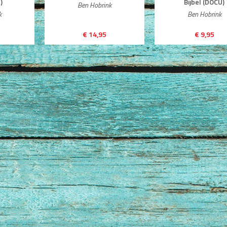
)
Bijbel (DOCU)
Ben Hobrink
k
Ben Hobrink
€ 14,95
€ 9,95