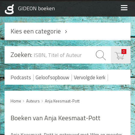
Togg
navig
Kies een categorie
Podcasts
0
Zoeken:
Geloofsopbouw
Praktisch Christen zijn
|
|
|
Podcasts
Geloofsopbouw
Vervolgde kerk
|
Romans en Verhalen
Koopjes
Levensverhalen
Huwelijk en Gezin
Home
Auteurs
Anja Keesmaat-Pott
Huwelijk
Opvoeding
Boeken van Anja Keesmaat-Pott
Alle producten
Anja Keesmaat-Pott is getrouwd met Wim en moeder