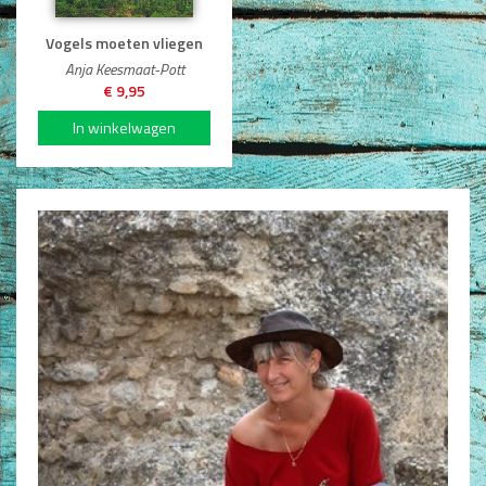
Dagboeken
Vogels moeten vliegen
Anja Keesmaat-Pott
Gebed
€ 9,95
Bijbel en Wetenschap
Alphacursus
Vervolgde kerk
Evangelisatie en Zending
Kerk en Israël
Gemeenteleven en Leiderschap
Pastoraat
Romans en Verhalen
Fictie