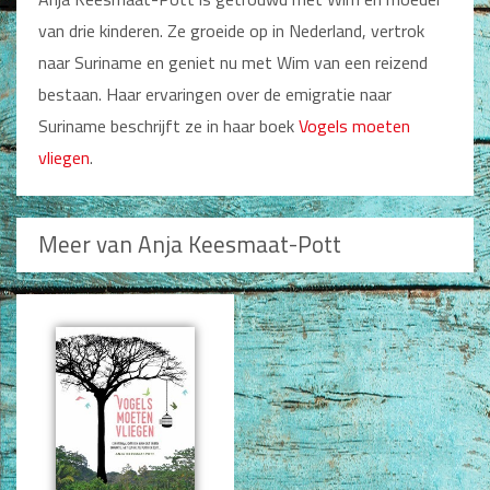
Man / Vrouw
van drie kinderen. Ze groeide op in Nederland, vertrok
Man
naar Suriname en geniet nu met Wim van een reizend
Vrouw
Alle producten
bestaan. Haar ervaringen over de emigratie naar
Suriname beschrijft ze in haar boek
Vogels moeten
Seksualiteit
vliegen
.
Jongerenboeken
Kinderboeken
Meer van Anja Keesmaat-Pott
Kinderbijbels
Voorlezen
Zelf lezen
Doeboeken
Alle producten
Cadeauboeken
Gideonietjes