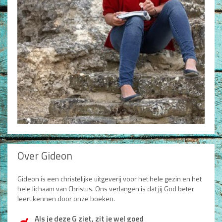
Non-Fictie
Alle producten
Films en Luisterboeken
Koopjes
De Barbaar-boeken
Bestellen en retourneren
Sprekers
Challenge Liefdevol Ouderschap
Over Gideon
Bijbelstudie
Gideon is een christelijke uitgeverij voor het hele gezin en het
hele lichaam van Christus. Ons verlangen is dat jij God beter
leert kennen door onze boeken.
Als je deze G ziet, zit je wel goed