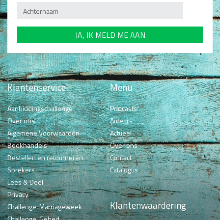
Klantenservice
Menu
Aanbiddingschallenge
Podcasts
Over ons
Auteurs
Algemene Voorwaarden
Actueel
Boekhandels
Over ons
Bestellen en retourneren
Contact
Sprekers
Catalogus
Lees & Deel
Privacy
Klantenwaardering
Challenge: Marriageweek
Challenge: Gebed