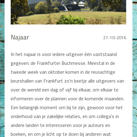
Man / Vrouw
Man
Vrouw
Alle producten
Najaar
27-10-2016
Seksualiteit
Jongerenboeken
In het najaar is voor iedere uitgever één vaststaand
gegeven: de Frankfurter Buchmesse. Meestal in de
Kinderboeken
tweede week van oktober komen in de reusachtige
Kinderbijbels
beurshallen van Frankfurt zo'n beetje alle uitgevers van
Voorlezen
over de wereld een dag of vijf bij elkaar, om elkaar te
Zelf lezen
Doeboeken
informeren over de plannen voor de komende maanden.
Alle producten
Een belangrijk moment om bij te zijn, gewoon voor het
onderhoud van je zakelijke relaties, en om collega's in
Cadeauboeken
andere landen te interesseren voor je auteurs en
Gideonietjes
boeken, en om je licht op te doen bij anderen wat