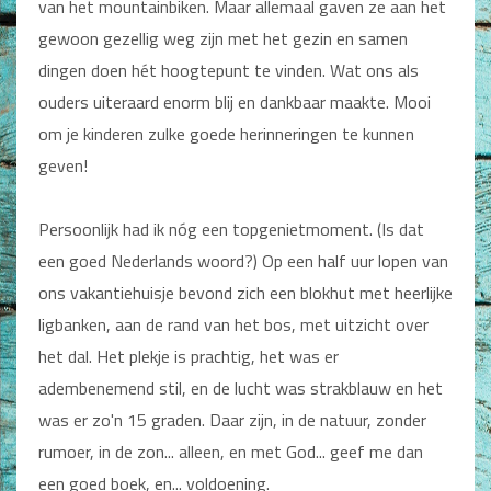
van het mountainbiken. Maar allemaal gaven ze aan het
Non-Fictie
gewoon gezellig weg zijn met het gezin en samen
Alle producten
dingen doen hét hoogtepunt te vinden. Wat ons als
Films en Luisterboeken
ouders uiteraard enorm blij en dankbaar maakte. Mooi
om je kinderen zulke goede herinneringen te kunnen
Koopjes
geven!
De Barbaar-boeken
Persoonlijk had ik nóg een topgenietmoment. (Is dat
Bestellen en retourneren
een goed Nederlands woord?) Op een half uur lopen van
Sprekers
ons vakantiehuisje bevond zich een blokhut met heerlijke
ligbanken, aan de rand van het bos, met uitzicht over
Challenge Liefdevol Ouderschap
het dal. Het plekje is prachtig, het was er
Bijbelstudie
adembenemend stil, en de lucht was strakblauw en het
was er zo'n 15 graden. Daar zijn, in de natuur, zonder
rumoer, in de zon... alleen, en met God... geef me dan
een goed boek, en... voldoening.