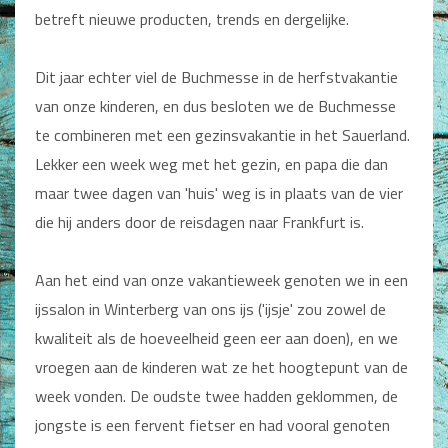
betreft nieuwe producten, trends en dergelijke.
Dagboeken
Gebed
Dit jaar echter viel de Buchmesse in de herfstvakantie
van onze kinderen, en dus besloten we de Buchmesse
Bijbel en Wetenschap
te combineren met een gezinsvakantie in het Sauerland.
Alphacursus
Lekker een week weg met het gezin, en papa die dan
maar twee dagen van 'huis' weg is in plaats van de vier
Vervolgde kerk
die hij anders door de reisdagen naar Frankfurt is.
Evangelisatie en Zending
Aan het eind van onze vakantieweek genoten we in een
Kerk en Israël
ijssalon in Winterberg van ons ijs ('ijsje' zou zowel de
Gemeenteleven en Leiderschap
kwaliteit als de hoeveelheid geen eer aan doen), en we
vroegen aan de kinderen wat ze het hoogtepunt van de
Pastoraat
week vonden. De oudste twee hadden geklommen, de
Romans en Verhalen
jongste is een fervent fietser en had vooral genoten
Fictie