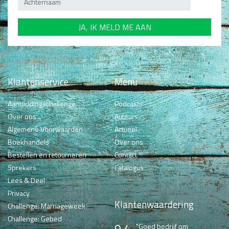
Klantenservice
Menu
Aanbiddingschallenge
Podcasts
Over ons
Auteurs
Algemene Voorwaarden
Actueel
Boekhandels
Over ons
Bestellen en retourneren
Contact
Sprekers
Catalogus
Lees & Deel
Privacy
Klantenwaardering
Challenge: Marriageweek
Challenge: Gebed
9.4
"Goed bedrijf om