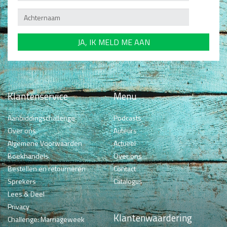
Klantenservice
Menu
Aanbiddingschallenge
Podcasts
Over ons
Auteurs
Algemene Voorwaarden
Actueel
Boekhandels
Over ons
Bestellen en retourneren
Contact
Sprekers
Catalogus
Lees & Deel
Privacy
Klantenwaardering
Challenge: Marriageweek