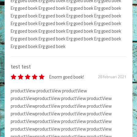
Erg goed boek Erg goed boek Erg goed boek Erg goed boek
Dagboeken
Erg goed boek Erg goed boek Erg goed boek Erg goed boek
Titel review*
Erg goed boek Erg goed boek Erg goed boek Erg goed boek
Gebed
Erg goed boek Erg goed boek Erg goed boek Erg goed boek
Erg goed boek Erg goed boek Erg goed boek Erg goed boek
Bijbel en Wetenschap
Beschrijving *
Erg goed boek Erg goed boek Erg goed boek Erg goed boek
Erg goed boek Erg goed boek
Alphacursus
Vervolgde kerk
test test
Evangelisatie en Zending
Enorm goed boek!
28 februari 2021
Type nog 50 woorden.
Kerk en Israël
productView productView productView
productViewproductView productView productView
Plaatsen
Gemeenteleven en Leiderschap
productViewproductView productView productView
Pastoraat
productViewproductView productView productView
productViewproductView productView productView
Romans en Verhalen
productViewproductView productView productView
Fictie
productViewproductView productView productView