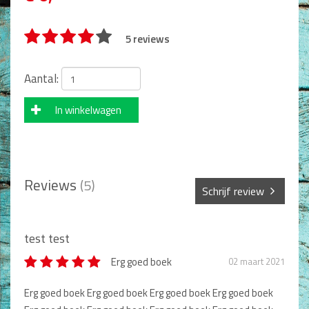
Man / Vrouw
Man
5 reviews
Vrouw
Alle producten
Aantal:
Seksualiteit
In winkelwagen
Jongerenboeken
Kinderboeken
Kinderbijbels
Reviews
(5)
Voorlezen
Schrijf review
Zelf lezen
Doeboeken
Sterren *
Alle producten
test test
Erg goed boek
02 maart 2021
Cadeauboeken
Naam *
Erg goed boek Erg goed boek Erg goed boek Erg goed boek
Gideonietjes