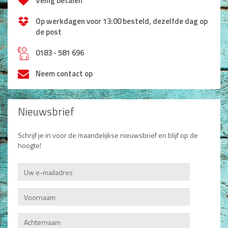
Veilig betalen
Dagboeken
Op werkdagen voor 13:00 besteld, dezelfde dag op
de post
Gebed
h
0183 - 581 696
Bijbel en Wetenschap
Neem contact op
Alphacursus
Vervolgde kerk
Nieuwsbrief
Evangelisatie en Zending
Schrijf je in voor de maandelijkse nieuwsbrief en blijf op de
Kerk en Israël
hoogte!
Gemeenteleven en Leiderschap
Pastoraat
Romans en Verhalen
Fictie