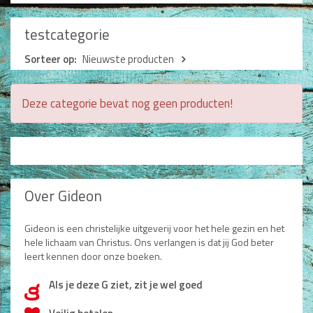
Man / Vrouw
Man
testcategorie
Vrouw
Alle producten
Sorteer op:
Nieuwste producten
Seksualiteit
Deze categorie bevat nog geen producten!
Jongerenboeken
Kinderboeken
Kinderbijbels
Voorlezen
Over Gideon
Zelf lezen
Doeboeken
Gideon is een christelijke uitgeverij voor het hele gezin en het
Alle producten
hele lichaam van Christus. Ons verlangen is dat jij God beter
leert kennen door onze boeken.
Cadeauboeken
Als je deze G ziet, zit je wel goed
d
Gideonietjes