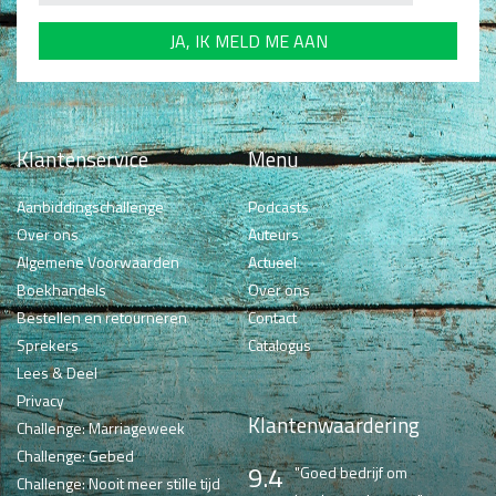
Non-Fictie
Alle producten
Films en Luisterboeken
Koopjes
Klantenservice
Menu
De Barbaar-boeken
Aanbiddingschallenge
Podcasts
Over ons
Auteurs
Bestellen en retourneren
Algemene Voorwaarden
Actueel
Sprekers
Boekhandels
Over ons
Bestellen en retourneren
Contact
Challenge Liefdevol Ouderschap
Sprekers
Catalogus
Lees & Deel
Bijbelstudie
Privacy
Klantenwaardering
Challenge: Marriageweek
Challenge: Gebed
9.4
"Goed bedrijf om
Challenge: Nooit meer stille tijd