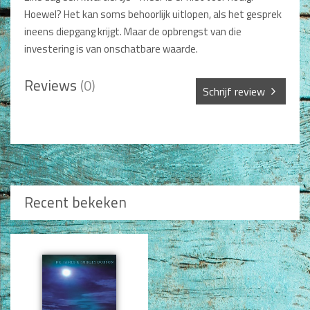
Non-Fictie
Hoewel? Het kan soms behoorlijk uitlopen, als het gesprek
Alle producten
ineens diepgang krijgt. Maar de opbrengst van die
investering is van onschatbare waarde.
Films en Luisterboeken
Reviews
(0)
Koopjes
Schrijf review
De Barbaar-boeken
Sterren *
Bestellen en retourneren
Sprekers
Naam *
Recent bekeken
Challenge Liefdevol Ouderschap
Bijbelstudie
Titel review*
Beschrijving *