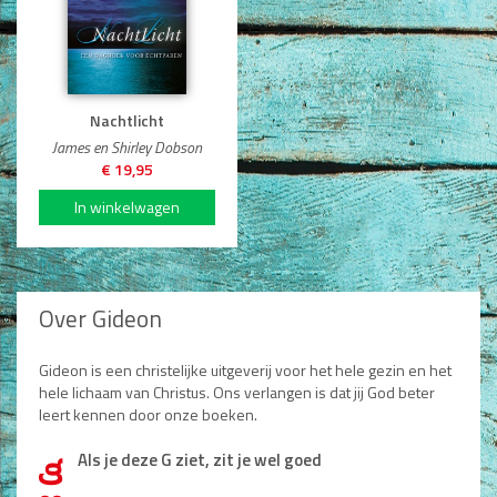
Nachtlicht
James en Shirley Dobson
Type nog 50 woorden.
€ 19,95
Plaatsen
Over Gideon
Gideon is een christelijke uitgeverij voor het hele gezin en het
hele lichaam van Christus. Ons verlangen is dat jij God beter
leert kennen door onze boeken.
Als je deze G ziet, zit je wel goed
d