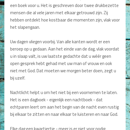
een boek voor u. Het is geschreven door twee drukbezette
Dagboeken
mensen die al vele jaren met elkaar getrouwd zijn. Zij
Gebed
hebben ontdekt hoe kostbaar die momenten zijn, vlak voor
het slapengaan.
Bijbel en Wetenschap
Uw dagen vliegen voorbij. Van alle kanten wordt er een
Alphacursus
beroep op u gedaan. Aan het einde van de dag, vlak voordat
u in slaap valt, is uw laatste gedachte dat u wéér geen
Vervolgde kerk
open gesprek hebt gehad met uw man of vrouw en ook
Evangelisatie en Zending
niet met God. Dat moeten we morgen beter doen, zegt u
bij uzelf.
Kerk en Israël
Nachtlicht helpt u om het niet bij een voornemen te laten.
Gemeenteleven en Leiderschap
Het is een dagboek - eigenlijk een nachtboek - dat
Pastoraat
echtparen leert om aan het begin van de nacht even rustig
bij elkaar te zitten en naar elkaar te luisteren en naar God.
Romans en Verhalen
Fictie
Elke dag een kwartiertje - meer is er niet voor nodig.