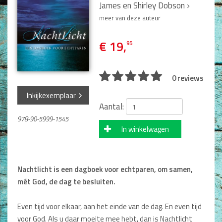
Man / Vrouw
James en Shirley Dobson
Man
meer van deze auteur
Vrouw
Alle producten
€ 19,
95
Seksualiteit
0 reviews
Jongerenboeken
Inkijkexemplaar
Kinderboeken
Aantal:
978-90-5999-1545
Kinderbijbels
In winkelwagen
Voorlezen
Zelf lezen
Doeboeken
Alle producten
Nachtlicht is een dagboek voor echtparen, om samen,
mét God, de dag te besluiten.
Cadeauboeken
Even tijd voor elkaar, aan het einde van de dag. En even tijd
Gideonietjes
voor God. Als u daar moeite mee hebt, dan is Nachtlicht