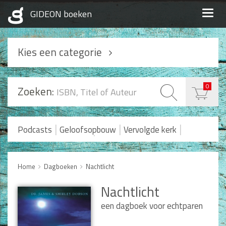
Togg
navig
Kies een categorie
Podcasts
0
Zoeken:
Geloofsopbouw
Praktisch Christen zijn
|
|
|
Podcasts
Geloofsopbouw
Vervolgde kerk
|
Romans en Verhalen
Koopjes
Levensverhalen
Huwelijk en Gezin
Home
Dagboeken
Nachtlicht
Huwelijk
Nachtlicht
Opvoeding
Alle producten
een dagboek voor echtparen