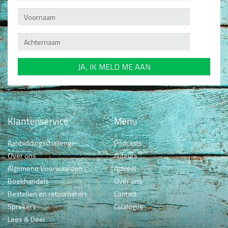
Klantenservice
Menu
Aanbiddingschallenge
Podcasts
Over ons
Auteurs
Algemene Voorwaarden
Actueel
Boekhandels
Over ons
Bestellen en retourneren
Contact
Sprekers
Catalogus
Lees & Deel