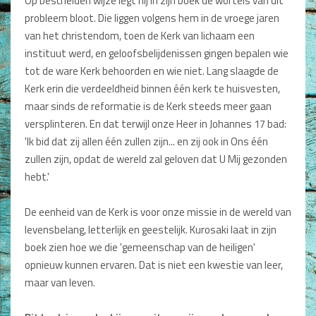
Op bescheiden wijze legt hij in zijn boek de wortels van dit
Dagboeken
probleem bloot. Die liggen volgens hem in de vroege jaren
van het christendom, toen de Kerk van lichaam een
Gebed
instituut werd, en geloofsbelijdenissen gingen bepalen wie
tot de ware Kerk behoorden en wie niet. Lang slaagde de
Bijbel en Wetenschap
Kerk erin die verdeeldheid binnen één kerk te huisvesten,
maar sinds de reformatie is de Kerk steeds meer gaan
Alphacursus
versplinteren. En dat terwijl onze Heer in Johannes 17 bad:
Vervolgde kerk
'Ik bid dat zij allen één zullen zijn... en zij ook in Ons één
zullen zijn, opdat de wereld zal geloven dat U Mij gezonden
Evangelisatie en Zending
hebt.'
Kerk en Israël
De eenheid van de Kerk is voor onze missie in de wereld van
Gemeenteleven en Leiderschap
levensbelang, letterlijk en geestelijk. Kurosaki laat in zijn
boek zien hoe we die 'gemeenschap van de heiligen'
Pastoraat
opnieuw kunnen ervaren. Dat is niet een kwestie van leer,
maar van leven.
Romans en Verhalen
Fictie