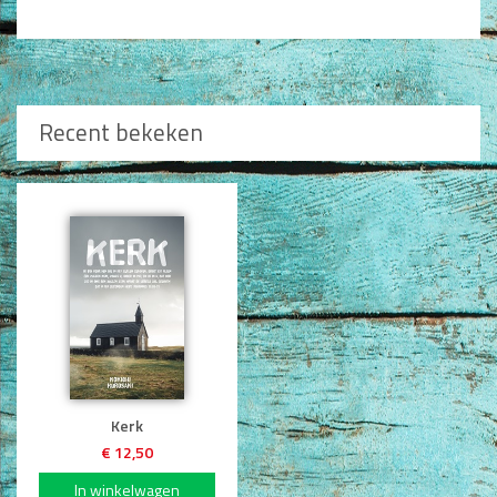
Type nog 50 woorden.
Recent bekeken
Plaatsen
Kerk
€ 12,50