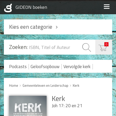
Togg
navig
Kies een categorie
Podcasts
0
Zoeken:
Geloofsopbouw
Praktisch Christen zijn
|
|
|
Podcasts
Geloofsopbouw
Vervolgde kerk
|
Romans en Verhalen
Koopjes
Levensverhalen
Huwelijk en Gezin
Home
Gemeenteleven en Leiderschap
Kerk
Huwelijk
Kerk
Opvoeding
Alle producten
Joh 17: 20 en 21