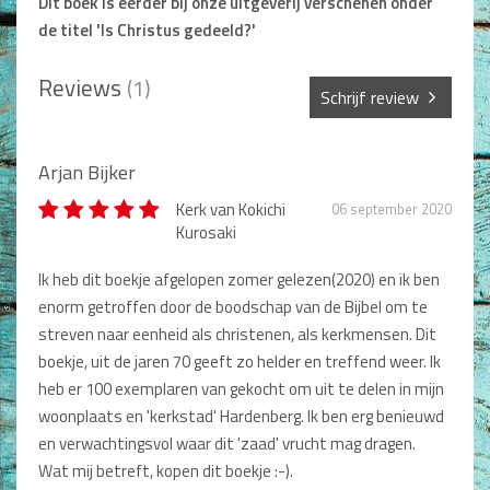
Dit boek is eerder bij onze uitgeverij verschenen onder
Non-Fictie
de titel 'Is Christus gedeeld?'
Alle producten
Reviews
(1)
Films en Luisterboeken
Schrijf review
Koopjes
Sterren *
Arjan Bijker
De Barbaar-boeken
Kerk van Kokichi
06 september 2020
Kurosaki
Bestellen en retourneren
Naam *
Ik heb dit boekje afgelopen zomer gelezen(2020) en ik ben
Sprekers
enorm getroffen door de boodschap van de Bijbel om te
Titel review*
Challenge Liefdevol Ouderschap
streven naar eenheid als christenen, als kerkmensen. Dit
boekje, uit de jaren 70 geeft zo helder en treffend weer. Ik
Bijbelstudie
heb er 100 exemplaren van gekocht om uit te delen in mijn
Beschrijving *
woonplaats en 'kerkstad' Hardenberg. Ik ben erg benieuwd
en verwachtingsvol waar dit 'zaad' vrucht mag dragen.
Wat mij betreft, kopen dit boekje :-).