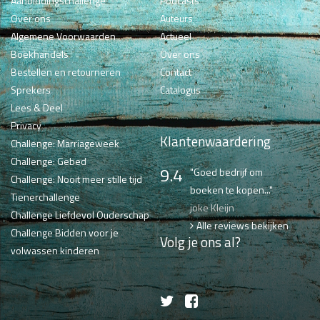
Aanbiddingschallenge
Podcasts
Over ons
Auteurs
Algemene Voorwaarden
Actueel
Boekhandels
Over ons
Bestellen en retourneren
Contact
Sprekers
Catalogus
Lees & Deel
Privacy
Klantenwaardering
Challenge: Marriageweek
Challenge: Gebed
9.4
"Goed bedrijf om
Challenge: Nooit meer stille tijd
boeken te kopen..."
Tienerchallenge
joke Kleijn
Challenge Liefdevol Ouderschap
Alle reviews bekijken
Challenge Bidden voor je
Volg je ons al?
volwassen kinderen