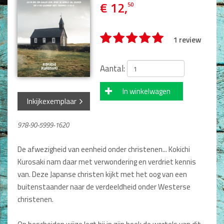
Man / Vrouw
€ 12,
50
Man
Vrouw
1 review
Alle producten
Seksualiteit
Aantal:
Jongerenboeken
In winkelwagen
Inkijkexemplaar
Kinderboeken
Kinderbijbels
978-90-5999-1620
Voorlezen
Zelf lezen
De afwezigheid van eenheid onder christenen... Kokichi
Doeboeken
Kurosaki nam daar met verwondering en verdriet kennis
Alle producten
van. Deze Japanse christen kijkt met het oog van een
buitenstaander naar de verdeeldheid onder Westerse
Cadeauboeken
christenen.
Gideonietjes