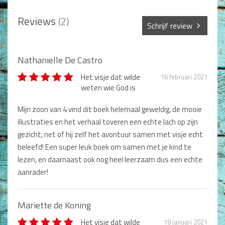
Dagboeken
Reviews
(2)
Schrijf review
Gebed
Sterren *
Bijbel en Wetenschap
Nathanielle De Castro
Alphacursus
Het visje dat wilde
16 februari 2021
weten wie God is
Naam *
Vervolgde kerk
Mijn zoon van 4 vind dit boek helemaal geweldig, de mooie
Evangelisatie en Zending
illustraties en het verhaal toveren een echte lach op zijn
Titel review*
gezicht, net of hij zelf het avontuur samen met visje echt
Kerk en Israël
beleefd! Een super leuk boek om samen met je kind te
lezen, en daarnaast ook nog heel leerzaam dus een echte
Gemeenteleven en Leiderschap
Beschrijving *
aanrader!
Pastoraat
Mariette de Koning
Romans en Verhalen
Het visje dat wilde
Fictie
18 januari 2021