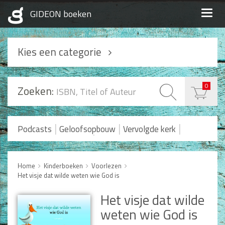
Togg
navig
Kies een categorie
Podcasts
0
Zoeken:
Geloofsopbouw
Praktisch Christen zijn
|
|
|
Podcasts
Geloofsopbouw
Vervolgde kerk
|
Romans en Verhalen
Koopjes
Levensverhalen
Huwelijk en Gezin
Home
Kinderboeken
Voorlezen
Het visje dat wilde weten wie God is
Huwelijk
Opvoeding
Het visje dat wilde
Alle producten
weten wie God is