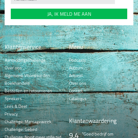
Klantenservice
Menu
Aanbiddingschallenge
Podcasts
Over ons
Auteurs
Algemene Voorwaarden
Actueel
Boekhandels
Over ons
Bestellen en retourneren
Contact
Sprekers
Catalogus
Lees & Deel
Privacy
Klantenwaardering
Challenge: Marriageweek
Challenge: Gebed
9.4
"Goed bedrijf om
Challenge: Nooit meer stille tijd