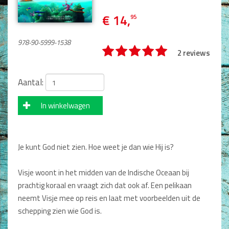
Man / Vrouw
€ 14,
Man
95
Vrouw
Alle producten
978-90-5999-1538
2 reviews
Seksualiteit
Aantal:
Jongerenboeken
In winkelwagen
Kinderboeken
Kinderbijbels
Voorlezen
Je kunt God niet zien. Hoe weet je dan wie Hij is?
Zelf lezen
Doeboeken
Visje woont in het midden van de Indische Oceaan bij
Alle producten
prachtig koraal en vraagt zich dat ook af. Een pelikaan
Cadeauboeken
neemt Visje mee op reis en laat met voorbeelden uit de
schepping zien wie God is.
Gideonietjes