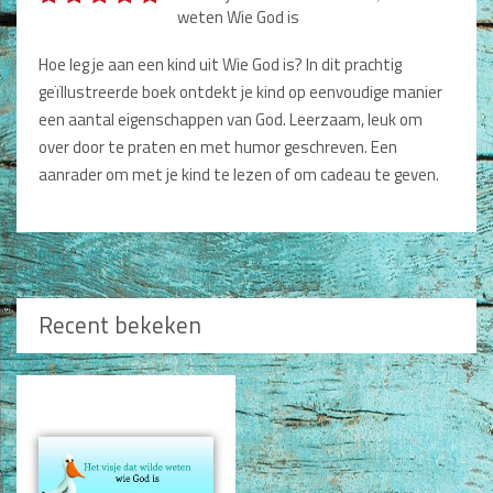
weten Wie God is
Non-Fictie
Alle producten
Type nog 50 woorden.
Hoe leg je aan een kind uit Wie God is? In dit prachtig
geïllustreerde boek ontdekt je kind op eenvoudige manier
Films en Luisterboeken
Plaatsen
een aantal eigenschappen van God. Leerzaam, leuk om
Koopjes
over door te praten en met humor geschreven. Een
aanrader om met je kind te lezen of om cadeau te geven.
De Barbaar-boeken
Bestellen en retourneren
Sprekers
Recent bekeken
Challenge Liefdevol Ouderschap
Bijbelstudie