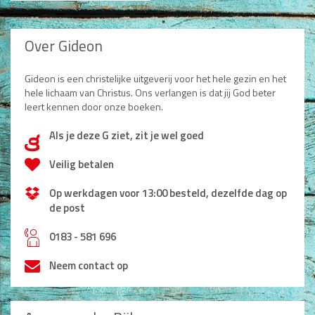
Non-Fictie
Alle producten
Over Gideon
Films en Luisterboeken
Gideon is een christelijke uitgeverij voor het hele gezin en het
Koopjes
hele lichaam van Christus. Ons verlangen is dat jij God beter
leert kennen door onze boeken.
De Barbaar-boeken
Als je deze G ziet, zit je wel goed
d
Bestellen en retourneren
Veilig betalen
Sprekers
Op werkdagen voor 13:00 besteld, dezelfde dag op
de post
Challenge Liefdevol Ouderschap
h
0183 - 581 696
Bijbelstudie
Neem contact op