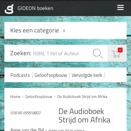
Togg
navig
Kies een categorie
Podcasts
0
Zoeken:
Geloofsopbouw
Praktisch Christen zijn
|
|
|
Podcasts
Geloofsopbouw
Vervolgde kerk
|
Romans en Verhalen
Koopjes
Levensverhalen
Huwelijk en Gezin
Home
Geloofsopbouw
De Audioboek Strijd om Afrika
Huwelijk
De Audioboek
Opvoeding
978-90-5999-8803
Strijd om Afrika
Alle producten
Anne van der Bijl
meer van deze auteur