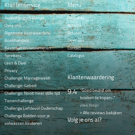
Klantenservice
Menu
Aanbiddingschallenge
Podcasts
Over ons
Auteurs
Algemene Voorwaarden
Actueel
Boekhandels
Over ons
Bestellen en retourneren
Contact
Sprekers
Catalogus
Lees & Deel
Privacy
Klantenwaardering
Challenge: Marriageweek
Challenge: Gebed
9.4
"Goed bedrijf om
Challenge: Nooit meer stille tijd
boeken te kopen..."
Tienerchallenge
joke Kleijn
Challenge Liefdevol Ouderschap
Alle reviews bekijken
Challenge Bidden voor je
Volg je ons al?
volwassen kinderen