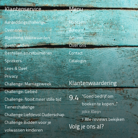
Klantenservice
Menu
Aanbiddingschallenge
Podcasts
Over ons
Auteurs
Algemene Voorwaarden
Actueel
Boekhandels
Over ons
Bestellen en retourneren
Contact
Sprekers
Catalogus
Lees & Deel
Privacy
Klantenwaardering
Challenge: Marriageweek
Challenge: Gebed
9.4
"Goed bedrijf om
Challenge: Nooit meer stille tijd
boeken te kopen..."
Tienerchallenge
joke Kleijn
Challenge Liefdevol Ouderschap
Alle reviews bekijken
Challenge Bidden voor je
Volg je ons al?
volwassen kinderen