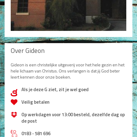
Dagboeken
Gebed
Bijbel en Wetenschap
Alphacursus
Over Gideon
Vervolgde kerk
Gideon is een christelijke uitgeverij voor het hele gezin en het
hele lichaam van Christus. Ons verlangen is dat jij God beter
Evangelisatie en Zending
leert kennen door onze boeken.
Kerk en Israël
Als je deze G ziet, zit je wel goed
d
Gemeenteleven en Leiderschap
Veilig betalen
Pastoraat
Op werkdagen voor 13:00 besteld, dezelfde dag op
de post
Romans en Verhalen
0183 - 581 696
Fictie