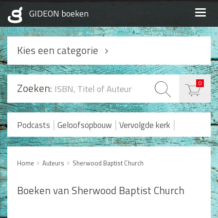
Togg
navig
Kies een categorie
Podcasts
0
Zoeken:
Geloofsopbouw
Praktisch Christen zijn
|
|
|
Podcasts
Geloofsopbouw
Vervolgde kerk
|
Romans en Verhalen
Koopjes
Levensverhalen
Huwelijk en Gezin
Home
Auteurs
Sherwood Baptist Church
Huwelijk
Opvoeding
Boeken van Sherwood Baptist Church
Alle producten