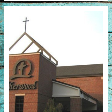
Man / Vrouw
Man
Vrouw
Alle producten
Seksualiteit
Jongerenboeken
Kinderboeken
Kinderbijbels
Voorlezen
Zelf lezen
Doeboeken
Alle producten
Cadeauboeken
Gideonietjes