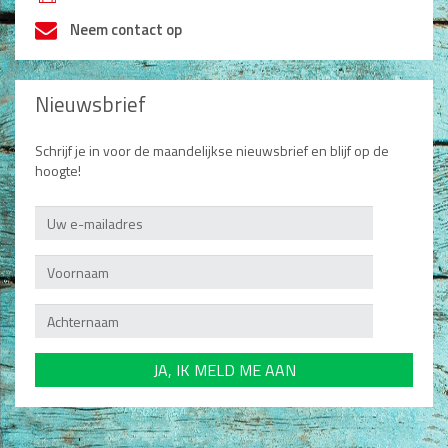
h
Non-Fictie
Neem contact op
Alle producten
Films en Luisterboeken
Nieuwsbrief
Koopjes
Schrijf je in voor de maandelijkse nieuwsbrief en blijf op de
hoogte!
De Barbaar-boeken
Bestellen en retourneren
Sprekers
Challenge Liefdevol Ouderschap
Bijbelstudie