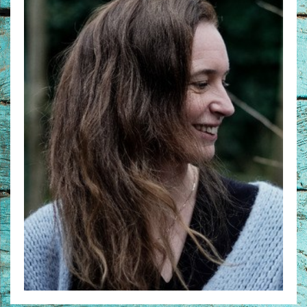
Non-Fictie
Alle producten
Films en Luisterboeken
Koopjes
De Barbaar-boeken
Bestellen en retourneren
Sprekers
Challenge Liefdevol Ouderschap
Bijbelstudie