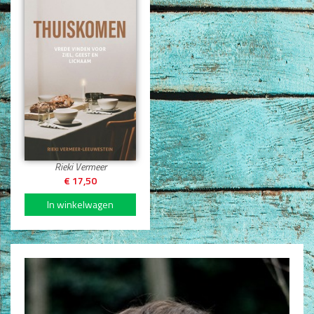
Dagboeken
Gebed
Bijbel en Wetenschap
Alphacursus
Vervolgde kerk
Thuiskomen
Evangelisatie en Zending
Rieki Vermeer
€ 17,50
Kerk en Israël
Gemeenteleven en Leiderschap
Pastoraat
Romans en Verhalen
Fictie