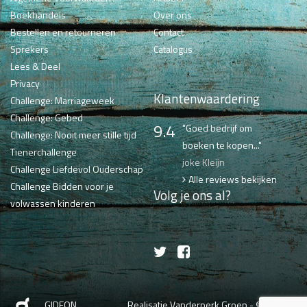
Boekhandels
Over ons
Bestellen en retourneren
Contact
Sprekers
Catalogus
Lees & Deel
Privacy
Klantenwaardering
Challenge: Marriageweek
Challenge: Gebed
9.4
"Goed bedrijf om
Challenge: Nooit meer stille tijd
boeken te kopen..."
Tienerchallenge
joke Kleijn
Challenge Liefdevol Ouderschap
Alle reviews bekijken
Challenge Bidden voor je
Volg je ons al?
volwassen kinderen
GIDEON
Realisatie Vanderperk Groep
- © 2026