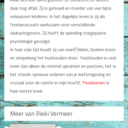
Man / Vrouw
daar nog altijd. Zij is gehuwd en moeder van vier bijna
Man
volwassen kinderen. In het dagelijks leven is zij als
Vrouw
Alle producten
freelancecoach werkzaam voor verschillende
opdrachtgevers. Zij heeft de opleiding toegepaste
Seksualiteit
psychologie gevolgd.
Jongerenboeken
In haar vrije tijd houdt zij van wandelen, boeken lezen
en simpelweg het huishouden doen. 'Huishouden is veel
Kinderboeken
meer dan alleen de rommel opruimen en poetsen, het is
Kinderbijbels
het steeds opnieuw ordenen van je leefomgeving en
Voorlezen
cruciaal voor de ruimte in mijn hoofd'.
Thuiskomen
is
Zelf lezen
Doeboeken
haar eerste boek.
Alle producten
Cadeauboeken
Meer van Rieki Vermeer
Gideonietjes