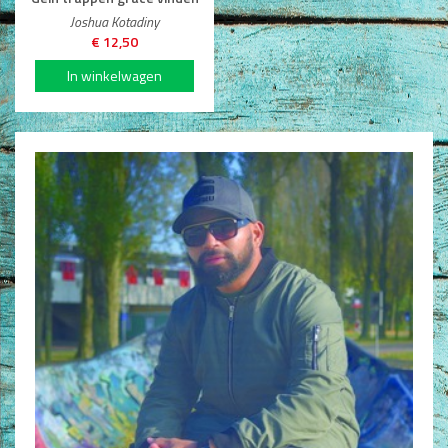
Non-Fictie
Joshua Kotadiny
€ 12,50
Alle producten
Films en Luisterboeken
Koopjes
De Barbaar-boeken
Bestellen en retourneren
Sprekers
Challenge Liefdevol Ouderschap
Bijbelstudie