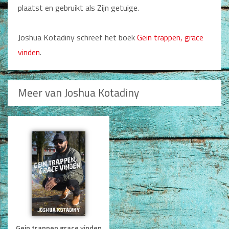
plaatst en gebruikt als Zijn getuige.
Dagboeken
Gebed
Joshua Kotadiny schreef het boek
Gein trappen, grace
vinden
.
Bijbel en Wetenschap
Alphacursus
Meer van Joshua Kotadiny
Vervolgde kerk
Evangelisatie en Zending
Kerk en Israël
Gemeenteleven en Leiderschap
Pastoraat
Romans en Verhalen
Fictie
Gein trappen grace vinden