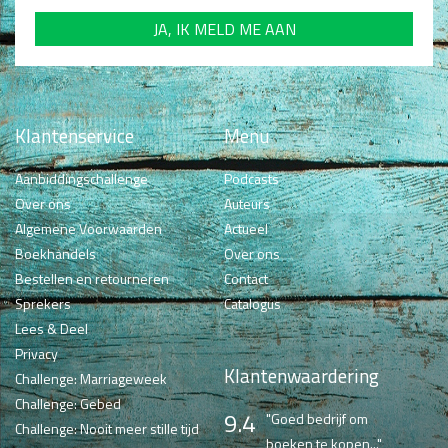
Klantenservice
Menu
Aanbiddingschallenge
Podcasts
Over ons
Auteurs
Algemene Voorwaarden
Actueel
Boekhandels
Over ons
Bestellen en retourneren
Contact
Sprekers
Catalogus
Lees & Deel
Privacy
Klantenwaardering
Challenge: Marriageweek
Challenge: Gebed
9.4
"Goed bedrijf om
Challenge: Nooit meer stille tijd
boeken te kopen..."