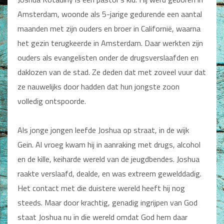
Man / Vrouw
Amsterdam, woonde als 5-jarige gedurende een aantal
Man
maanden met zijn ouders en broer in Californië, waarna
Vrouw
Alle producten
het gezin terugkeerde in Amsterdam. Daar werkten zijn
ouders als evangelisten onder de drugsverslaafden en
Seksualiteit
daklozen van de stad. Ze deden dat met zoveel vuur dat
Jongerenboeken
ze nauwelijks door hadden dat hun jongste zoon
volledig ontspoorde.
Kinderboeken
Kinderbijbels
Als jonge jongen leefde Joshua op straat, in de wijk
Voorlezen
Gein. Al vroeg kwam hij in aanraking met drugs, alcohol
Zelf lezen
Doeboeken
en de kille, keiharde wereld van de jeugdbendes. Joshua
Alle producten
raakte verslaafd, dealde, en was extreem gewelddadig.
Het contact met die duistere wereld heeft hij nog
Cadeauboeken
steeds. Maar door krachtig, genadig ingrijpen van God
Gideonietjes
staat Joshua nu in die wereld omdat God hem daar