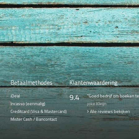
Betaalmethodes
Klantenwaardering
9.4
iDeal
"Goed bedrijf om boeken te 
Incasso (eenmalig)
joke Kleijn
Creditcard (Visa & Mastercard)
Alle reviews bekijken
Mister Cash / Bancontact