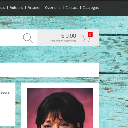
sts
Auteurs
Actueel
Over ons
Contact
Catalogus
€ 0,00
0
Excl. verzendkosten
uteurs