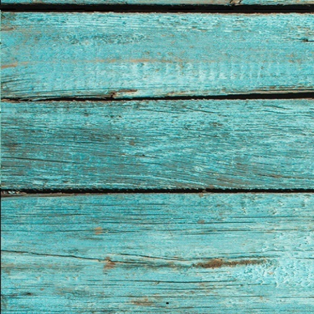
Kerk en Israël
Gemeenteleven en Leiderschap
Pastoraat
Romans en Verhalen
Films en Luisterboeken
Koopjes
De Barbaar-boeken
Bestellen en retourneren
Sprekers
Challenge Liefdevol Ouderschap
Bijbelstudie