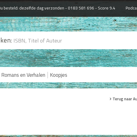
u besteld: dezelfde dag verzonden -
0183 581 696 - Score 9.4
Podca
ken:
|
Romans en Verhalen
Koopjes
Terug naar A