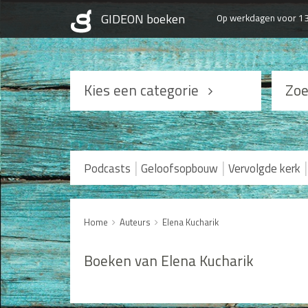
Op werkdagen voor 13
Kies een categorie
Zoe
Podcasts
Geloofsopbouw
|
|
|
Podcasts
Geloofsopbouw
Vervolgde kerk
Praktisch Christen zijn
Levensverhalen
Home
Auteurs
Elena Kucharik
Huwelijk en Gezin
Boeken van Elena Kucharik
Man / Vrouw
Seksualiteit