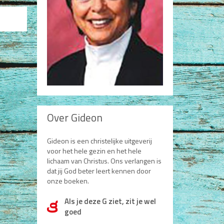
Over Gideon
Gideon is een christelijke uitgeverij
voor het hele gezin en het hele
lichaam van Christus. Ons verlangen is
dat jij God beter leert kennen door
onze boeken.
Als je deze G ziet, zit je wel
d
goed