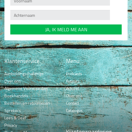
Klantenservice
Menu
Aanbiddingschallenge
Podcasts
Over ons
Auteurs
Algemene Voorwaarden
Actueel
Boekhandels
Over ons
Bestellen en retourneren
Contact
Sprekers
Catalogus
Lees & Deel
Privacy
Klantenwaardering