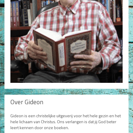
Non-Fictie
Alle producten
Films en Luisterboeken
Koopjes
De Barbaar-boeken
Bestellen en retourneren
Sprekers
Challenge Liefdevol Ouderschap
Over Gideon
Bijbelstudie
Gideon is een christelijke uitgeverij voor het hele gezin en het
hele lichaam van Christus. Ons verlangen is dat jij God beter
leert kennen door onze boeken.