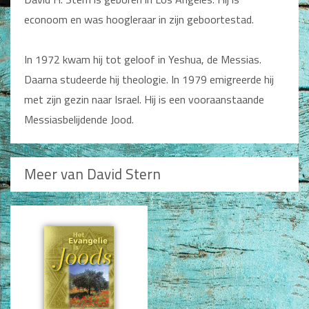
Man / Vrouw
econoom en was hoogleraar in zijn geboortestad.
Man
Vrouw
Alle producten
In 1972 kwam hij tot geloof in Yeshua, de Messias.
Daarna studeerde hij theologie. In 1979 emigreerde hij
Seksualiteit
met zijn gezin naar Israel. Hij is een vooraanstaande
Jongerenboeken
Messiasbelijdende Jood.
Kinderboeken
Kinderbijbels
Meer van David Stern
Voorlezen
Zelf lezen
Doeboeken
Alle producten
Cadeauboeken
Gideonietjes