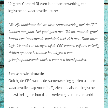
Volgens Gerhard Rijksen is de samenwerking een
Dagboeken
logische en waardevolle keuze:
Gebed
‘We zijn dankbaar dat we deze samenwerking met de CBC
Bijbel en Wetenschap
kunnen aangaan. Het gaat goed met Gideon, maar de groei
Alphacursus
bracht een toenemende werkdruk met zich mee. Door onze
logistiek onder te brengen bij de CBC kunnen wij ons volledig
Vervolgde kerk
richten op onze kerntaak: het uitgeven van
Evangelisatie en Zending
geloofsopbouwende boeken voor een breed publiek.’
Kerk en Israël
Een win-win situatie
Gemeenteleven en Leiderschap
Ook bij de CBC wordt de samenwerking gezien als een
waardevolle stap vooruit. Zij zien het als een logische
Pastoraat
ontwikkeling die hun dienstverlening verder versterkt:
Romans en Verhalen
Fictie